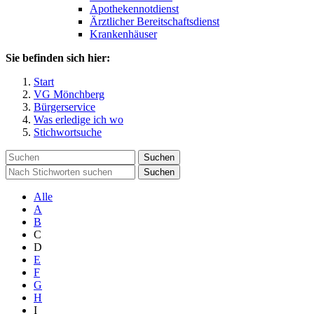
Apothekennotdienst
Ärztlicher Bereitschaftsdienst
Krankenhäuser
Sie befinden sich hier:
Start
VG Mönchberg
Bürgerservice
Was erledige ich wo
Stichwortsuche
Suchen
Suchen
Alle
A
B
C
D
E
F
G
H
I