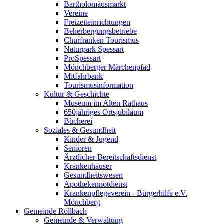
Bartholomäusmarkt
Vereine
Freizeiteinrichtungen
Beherbergungsbetriebe
Churfranken Tourismus
Naturpark Spessart
ProSpessart
Mönchberger Märchenpfad
Mitfahrbank
Tourismusinformation
Kultur & Geschichte
Museum im Alten Rathaus
650jähriges Ortsjubiläum
Bücherei
Soziales & Gesundheit
Kinder & Jugend
Senioren
Ärztlicher Bereitschaftsdienst
Krankenhäuser
Gesundheitswesen
Apothekennotdienst
Krankenpflegeverein - Bürgerhilfe e.V.
Mönchberg
Gemeinde Röllbach
Gemeinde & Verwaltung