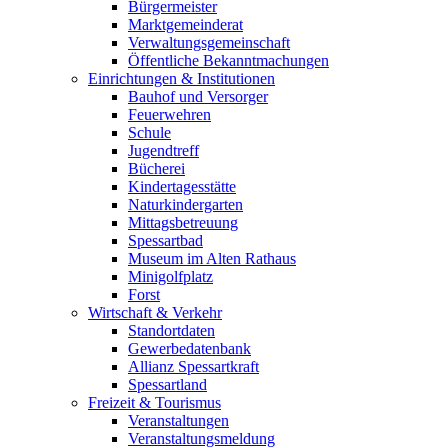
Bürgermeister
Marktgemeinderat
Verwaltungsgemeinschaft
Öffentliche Bekanntmachungen
Einrichtungen & Institutionen
Bauhof und Versorger
Feuerwehren
Schule
Jugendtreff
Bücherei
Kindertagesstätte
Naturkindergarten
Mittagsbetreuung
Spessartbad
Museum im Alten Rathaus
Minigolfplatz
Forst
Wirtschaft & Verkehr
Standortdaten
Gewerbedatenbank
Allianz Spessartkraft
Spessartland
Freizeit & Tourismus
Veranstaltungen
Veranstaltungsmeldung