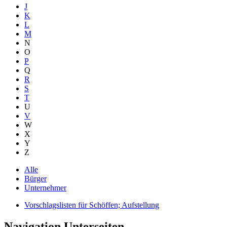
J
K
L
M
N
O
P
Q
R
S
T
U
V
W
X
Y
Z
Alle
Bürger
Unternehmer
Vorschlagslisten für Schöffen; Aufstellung
Navigation Unterseiten