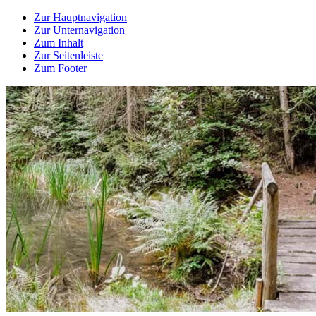
Zur Hauptnavigation
Zur Unternavigation
Zum Inhalt
Zur Seitenleiste
Zum Footer