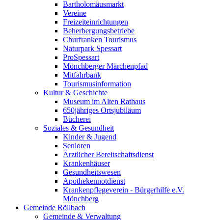
Bartholomäusmarkt
Vereine
Freizeiteinrichtungen
Beherbergungsbetriebe
Churfranken Tourismus
Naturpark Spessart
ProSpessart
Mönchberger Märchenpfad
Mitfahrbank
Tourismusinformation
Kultur & Geschichte
Museum im Alten Rathaus
650jähriges Ortsjubiläum
Bücherei
Soziales & Gesundheit
Kinder & Jugend
Senioren
Ärztlicher Bereitschaftsdienst
Krankenhäuser
Gesundheitswesen
Apothekennotdienst
Krankenpflegeverein - Bürgerhilfe e.V.
Mönchberg
Gemeinde Röllbach
Gemeinde & Verwaltung