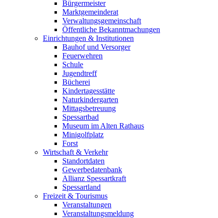
Bürgermeister
Marktgemeinderat
Verwaltungsgemeinschaft
Öffentliche Bekanntmachungen
Einrichtungen & Institutionen
Bauhof und Versorger
Feuerwehren
Schule
Jugendtreff
Bücherei
Kindertagesstätte
Naturkindergarten
Mittagsbetreuung
Spessartbad
Museum im Alten Rathaus
Minigolfplatz
Forst
Wirtschaft & Verkehr
Standortdaten
Gewerbedatenbank
Allianz Spessartkraft
Spessartland
Freizeit & Tourismus
Veranstaltungen
Veranstaltungsmeldung