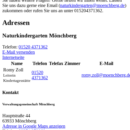
Sie haben weitere Fragen? Gerne helfen wir Ihnen weiter. Lassen
Sie uns dazu gerne eine Email (
naturkindergarten@moenchberg.de
)
zukommen oder rufen Sie uns an unter 015204371362.
Adressen
Naturkindergarten Mönchberg
Telefon:
01520 4371362
E-Mail versenden
Internetseite
Name
Telefon
Telefax
Zimmer
E-Mail
Romy
Zoll
01520
romy.zoll@moenchberg.d
Leiterin
4371362
Kindertagesstätte
Kontakt
Verwaltungsgemeinschaft Mönchberg
Hauptstraße 44
63933
Mönchberg
Adresse in Google Maps anzeigen