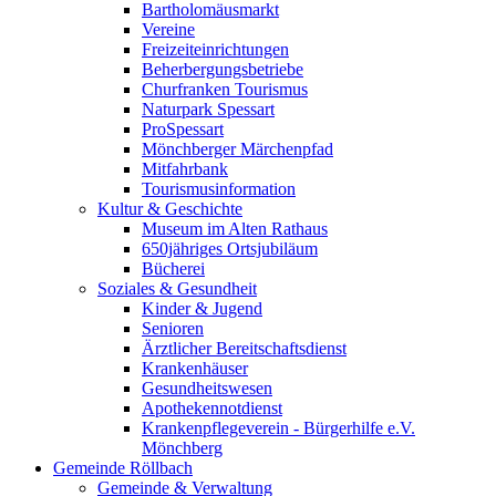
Bartholomäusmarkt
Vereine
Freizeiteinrichtungen
Beherbergungsbetriebe
Churfranken Tourismus
Naturpark Spessart
ProSpessart
Mönchberger Märchenpfad
Mitfahrbank
Tourismusinformation
Kultur & Geschichte
Museum im Alten Rathaus
650jähriges Ortsjubiläum
Bücherei
Soziales & Gesundheit
Kinder & Jugend
Senioren
Ärztlicher Bereitschaftsdienst
Krankenhäuser
Gesundheitswesen
Apothekennotdienst
Krankenpflegeverein - Bürgerhilfe e.V.
Mönchberg
Gemeinde Röllbach
Gemeinde & Verwaltung