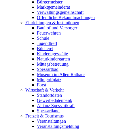
Bürgermeister
Marktgemeinderat
Verwaltungsgemeinschaft
Öffentliche Bekanntmachungen
Einrichtungen & Institutionen
Bauhof und Versorger
Feuerwehren
Schule
Jugendtreff
Bücherei
Kindertagesstätte
Naturkindergarten
Mittagsbetreuung
Spessartbad
Museum im Alten Rathaus
Minigolfplatz
Forst
Wirtschaft & Verkehr
Standortdaten
Gewerbedatenbank
Allianz Spessartkraft
Spessartland
Freizeit & Tourismus
Veranstaltungen
Veranstaltungsmeldung