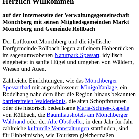
Herzlich Willkommen
auf der Internetseite der Verwaltungsgemeinschaft
Mönchberg mit seinen Mitgliedsgemeinden Markt
Mönchberg und Gemeinde Röllbach
Der Luftkurort Mönchberg und die idyllische
Dorfgemeinde Röllbach liegen auf einem Höhenrücken
im sagenumwobenen
Naturpark Spessart
, idyllisch
eingebettet in sanfte Hügel und umgeben von Wäldern,
Wiesen und Auen.
Zahlreiche Einrichtungen, wie das
Mönchberger
Spessartbad
mit angeschlossener
Minigolfanlage
, ein
Rodelhang nahe dem über die Region hinaus bekannten
barrierefreien Walderlebnis
, die alten Schöpfbrunnen
oder die historisch bedeutsame
Maria-Schnee-Kapelle
von Röllbach, die
Baumhaushotels am Mönchberger
Waldrand
oder der
Alte Obstkeller
, in dem Jahr für Jahr
zahlreiche
kulturelle Veranstaltungen
stattfinden, sind
für Einheimische, wie Touristen gleichermaßen