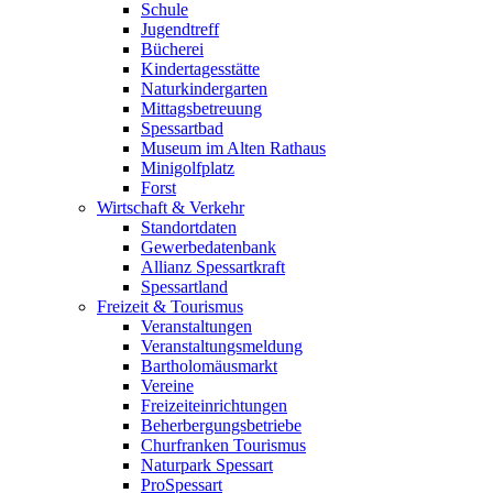
Schule
Jugendtreff
Bücherei
Kindertagesstätte
Naturkindergarten
Mittagsbetreuung
Spessartbad
Museum im Alten Rathaus
Minigolfplatz
Forst
Wirtschaft & Verkehr
Standortdaten
Gewerbedatenbank
Allianz Spessartkraft
Spessartland
Freizeit & Tourismus
Veranstaltungen
Veranstaltungsmeldung
Bartholomäusmarkt
Vereine
Freizeiteinrichtungen
Beherbergungsbetriebe
Churfranken Tourismus
Naturpark Spessart
ProSpessart