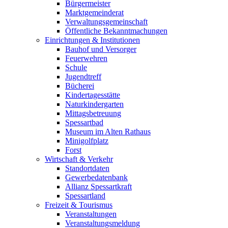
Bürgermeister
Marktgemeinderat
Verwaltungsgemeinschaft
Öffentliche Bekanntmachungen
Einrichtungen & Institutionen
Bauhof und Versorger
Feuerwehren
Schule
Jugendtreff
Bücherei
Kindertagesstätte
Naturkindergarten
Mittagsbetreuung
Spessartbad
Museum im Alten Rathaus
Minigolfplatz
Forst
Wirtschaft & Verkehr
Standortdaten
Gewerbedatenbank
Allianz Spessartkraft
Spessartland
Freizeit & Tourismus
Veranstaltungen
Veranstaltungsmeldung