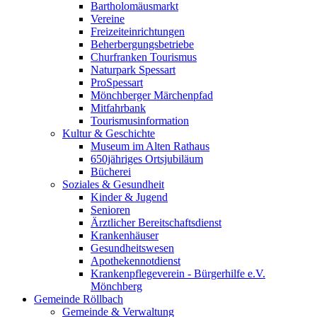
Bartholomäusmarkt
Vereine
Freizeiteinrichtungen
Beherbergungsbetriebe
Churfranken Tourismus
Naturpark Spessart
ProSpessart
Mönchberger Märchenpfad
Mitfahrbank
Tourismusinformation
Kultur & Geschichte
Museum im Alten Rathaus
650jähriges Ortsjubiläum
Bücherei
Soziales & Gesundheit
Kinder & Jugend
Senioren
Ärztlicher Bereitschaftsdienst
Krankenhäuser
Gesundheitswesen
Apothekennotdienst
Krankenpflegeverein - Bürgerhilfe e.V.
Mönchberg
Gemeinde Röllbach
Gemeinde & Verwaltung