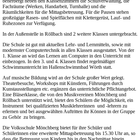
beherbergt neben den Klassenzimmern die Schulverwaltung, die
Fachräume (Werken, Handarbeit, Turnhalle) und die
Räumlichkeiten für die Mittagsbetreuung. Für die Pausen stehen
großzügige Rasen- und Spielflächen mit Klettergerüst, Lauf- und
Ruhezonen zur Verfügung.
In der Außenstelle in Röllbach sind 2 weitere Klassen untergebracht.
Die Schule ist gut mit aktuellen Lehr- und Lernmitteln, sowie mit
modernster Computertechnik in allen Klassen ausgestattet. Von der
1. Klasse an wird das Lernen am Computer in den Unterricht mit
einbezogen. In den 3. und 4. Klassen findet regelmäßiger
Schwimmunterricht im Hallenschwimmbad Wörth statt.
Auf musische Bildung wird an der Schule großer Wert gelegt.
Theaterbesuche, Workshops mit Künstlern, Führungen durch
Kunstausstellungen etc. ergänzen das unterrichtliche Pflichtangebot.
Eine Bläserklasse, die von den Musikvereinen Mönchberg und
Röllbach unterstützt wird, bietet den Schülern die Möglichkeit, ein
Instrument bei qualifizierten Musiklehrerinnen und -lehrern zu
erlernen und bei ausgewählten Auftritten ihr Können in der Gruppe
zu Gehör zu bringen.
Die Volksschule Mönchberg bietet für ihre Schüler und
Schülerinnen eine erweiterte Mittagsbetreuung bis 15.30 Uhr an, so
dass die Betreuung von Kindern bis in den Nachmittag hinein