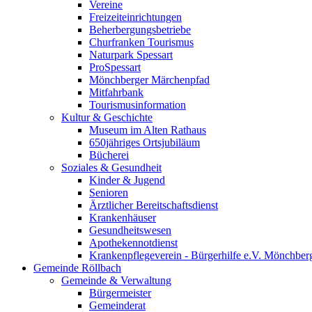
Vereine
Freizeiteinrichtungen
Beherbergungsbetriebe
Churfranken Tourismus
Naturpark Spessart
ProSpessart
Mönchberger Märchenpfad
Mitfahrbank
Tourismusinformation
Kultur & Geschichte
Museum im Alten Rathaus
650jähriges Ortsjubiläum
Bücherei
Soziales & Gesundheit
Kinder & Jugend
Senioren
Ärztlicher Bereitschaftsdienst
Krankenhäuser
Gesundheitswesen
Apothekennotdienst
Krankenpflegeverein - Bürgerhilfe e.V. Mönchber
Gemeinde Röllbach
Gemeinde & Verwaltung
Bürgermeister
Gemeinderat