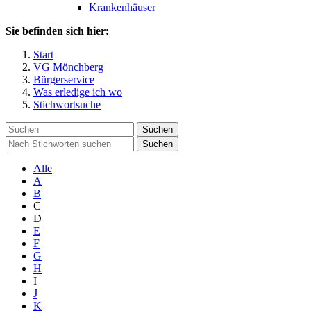
Krankenhäuser
Sie befinden sich hier:
Start
VG Mönchberg
Bürgerservice
Was erledige ich wo
Stichwortsuche
Suchen
Suchen
Alle
A
B
C
D
E
F
G
H
I
J
K