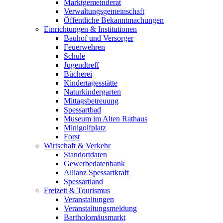
Marktgemeinderat
Verwaltungsgemeinschaft
Öffentliche Bekanntmachungen
Einrichtungen & Institutionen
Bauhof und Versorger
Feuerwehren
Schule
Jugendtreff
Bücherei
Kindertagesstätte
Naturkindergarten
Mittagsbetreuung
Spessartbad
Museum im Alten Rathaus
Minigolfplatz
Forst
Wirtschaft & Verkehr
Standortdaten
Gewerbedatenbank
Allianz Spessartkraft
Spessartland
Freizeit & Tourismus
Veranstaltungen
Veranstaltungsmeldung
Bartholomäusmarkt