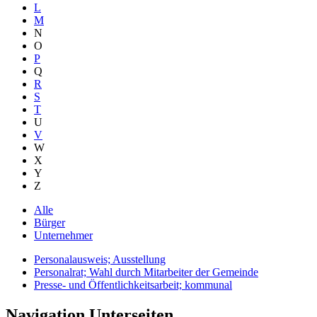
L
M
N
O
P
Q
R
S
T
U
V
W
X
Y
Z
Alle
Bürger
Unternehmer
Personalausweis; Ausstellung
Personalrat; Wahl durch Mitarbeiter der Gemeinde
Presse- und Öffentlichkeitsarbeit; kommunal
Navigation Unterseiten