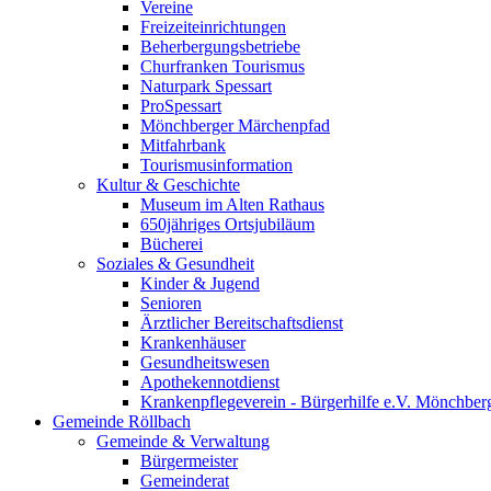
Vereine
Freizeiteinrichtungen
Beherbergungsbetriebe
Churfranken Tourismus
Naturpark Spessart
ProSpessart
Mönchberger Märchenpfad
Mitfahrbank
Tourismusinformation
Kultur & Geschichte
Museum im Alten Rathaus
650jähriges Ortsjubiläum
Bücherei
Soziales & Gesundheit
Kinder & Jugend
Senioren
Ärztlicher Bereitschaftsdienst
Krankenhäuser
Gesundheitswesen
Apothekennotdienst
Krankenpflegeverein - Bürgerhilfe e.V. Mönchber
Gemeinde Röllbach
Gemeinde & Verwaltung
Bürgermeister
Gemeinderat