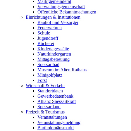
Marktgemeinderat
Verwaltungsgemeinschaft
Öffentliche Bekanntmachungen
Einrichtungen & Institutionen
Bauhof und Versorger
Feuerwehren
Schule
Jugendtreff
Bücherei
Kindertagesstätte
Naturkindergarten
Mittagsbetreuung
Spessartbad
Museum im Alten Rathaus
Minigolfplatz
Forst
Wirtschaft & Verkehr
Standortdaten
Gewerbedatenbank
Allianz Spessartkraft
Spessartland
Freizeit & Tourismus
Veranstaltungen
Veranstaltungsmeldung
Bartholomäusmarkt