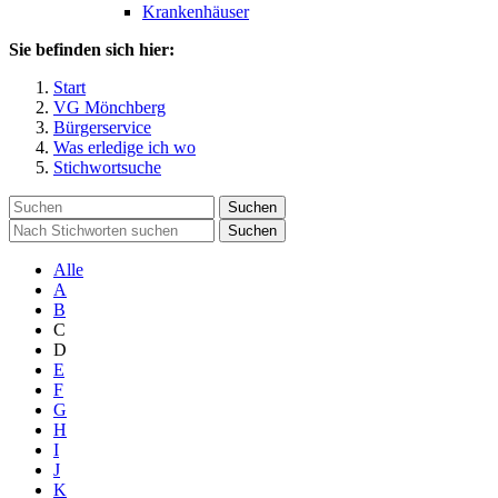
Krankenhäuser
Sie befinden sich hier:
Start
VG Mönchberg
Bürgerservice
Was erledige ich wo
Stichwortsuche
Suchen
Suchen
Alle
A
B
C
D
E
F
G
H
I
J
K