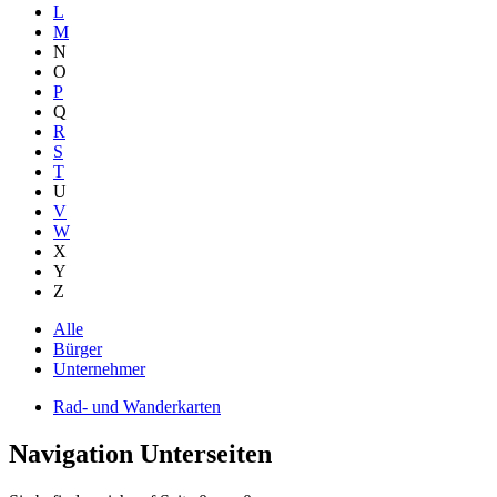
L
M
N
O
P
Q
R
S
T
U
V
W
X
Y
Z
Alle
Bürger
Unternehmer
Rad- und Wanderkarten
Navigation Unterseiten