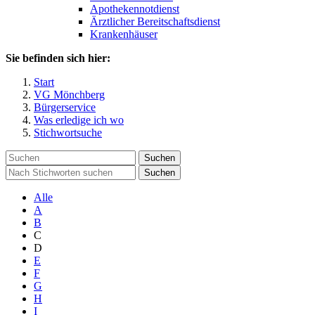
Apothekennotdienst
Ärztlicher Bereitschaftsdienst
Krankenhäuser
Sie befinden sich hier:
Start
VG Mönchberg
Bürgerservice
Was erledige ich wo
Stichwortsuche
Suchen
Suchen
Alle
A
B
C
D
E
F
G
H
I