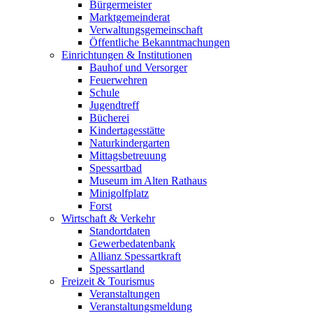
Bürgermeister
Marktgemeinderat
Verwaltungsgemeinschaft
Öffentliche Bekanntmachungen
Einrichtungen & Institutionen
Bauhof und Versorger
Feuerwehren
Schule
Jugendtreff
Bücherei
Kindertagesstätte
Naturkindergarten
Mittagsbetreuung
Spessartbad
Museum im Alten Rathaus
Minigolfplatz
Forst
Wirtschaft & Verkehr
Standortdaten
Gewerbedatenbank
Allianz Spessartkraft
Spessartland
Freizeit & Tourismus
Veranstaltungen
Veranstaltungsmeldung