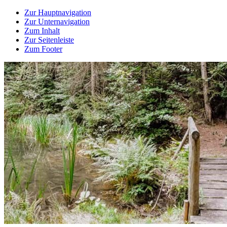
Zur Hauptnavigation
Zur Unternavigation
Zum Inhalt
Zur Seitenleiste
Zum Footer