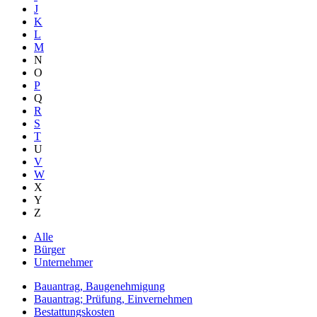
J
K
L
M
N
O
P
Q
R
S
T
U
V
W
X
Y
Z
Alle
Bürger
Unternehmer
Bauantrag, Baugenehmigung
Bauantrag; Prüfung, Einvernehmen
Bestattungskosten