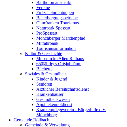
Bartholomäusmarkt
Vereine
Freizeiteinrichtungen
Beherbergungsbetriebe
Churfranken Tourismus
Naturpark Spessart
ProSpessart
Mönchberger Märchenpfad
Mitfahrbank
Tourismusinformation
Kultur & Geschichte
Museum im Alten Rathaus
650jähriges Ortsjubiläum
Bücherei
Soziales & Gesundheit
Kinder & Jugend
Senioren
Ärztlicher Bereitschaftsdienst
Krankenhäuser
Gesundheitswesen
Apothekennotdienst
Krankenpflegeverein - Bürgerhilfe e.V.
Mönchberg
Gemeinde Röllbach
Gemeinde & Verwaltung