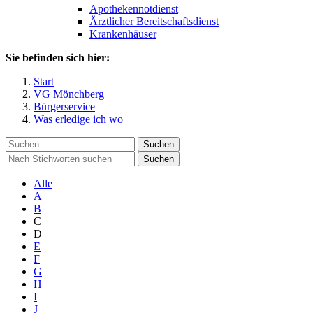
Apothekennotdienst
Ärztlicher Bereitschaftsdienst
Krankenhäuser
Sie befinden sich hier:
Start
VG Mönchberg
Bürgerservice
Was erledige ich wo
Suchen
Suchen
Alle
A
B
C
D
E
F
G
H
I
J