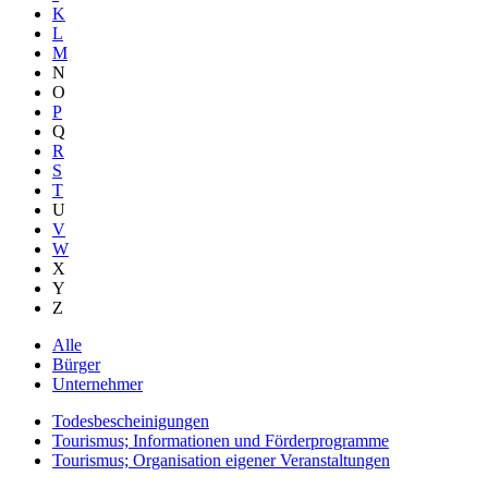
K
L
M
N
O
P
Q
R
S
T
U
V
W
X
Y
Z
Alle
Bürger
Unternehmer
Todesbescheinigungen
Tourismus; Informationen und Förderprogramme
Tourismus; Organisation eigener Veranstaltungen