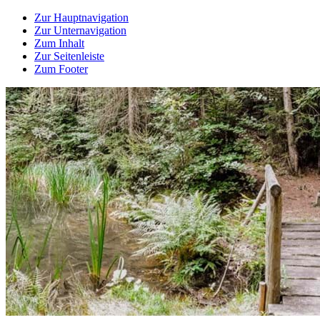
Zur Hauptnavigation
Zur Unternavigation
Zum Inhalt
Zur Seitenleiste
Zum Footer