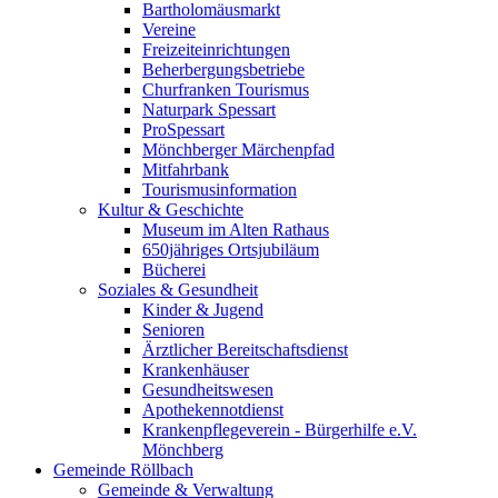
Bartholomäusmarkt
Vereine
Freizeiteinrichtungen
Beherbergungsbetriebe
Churfranken Tourismus
Naturpark Spessart
ProSpessart
Mönchberger Märchenpfad
Mitfahrbank
Tourismusinformation
Kultur & Geschichte
Museum im Alten Rathaus
650jähriges Ortsjubiläum
Bücherei
Soziales & Gesundheit
Kinder & Jugend
Senioren
Ärztlicher Bereitschaftsdienst
Krankenhäuser
Gesundheitswesen
Apothekennotdienst
Krankenpflegeverein - Bürgerhilfe e.V.
Mönchberg
Gemeinde Röllbach
Gemeinde & Verwaltung