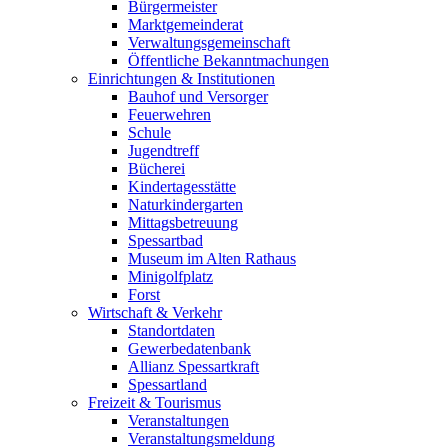
Bürgermeister
Marktgemeinderat
Verwaltungsgemeinschaft
Öffentliche Bekanntmachungen
Einrichtungen & Institutionen
Bauhof und Versorger
Feuerwehren
Schule
Jugendtreff
Bücherei
Kindertagesstätte
Naturkindergarten
Mittagsbetreuung
Spessartbad
Museum im Alten Rathaus
Minigolfplatz
Forst
Wirtschaft & Verkehr
Standortdaten
Gewerbedatenbank
Allianz Spessartkraft
Spessartland
Freizeit & Tourismus
Veranstaltungen
Veranstaltungsmeldung