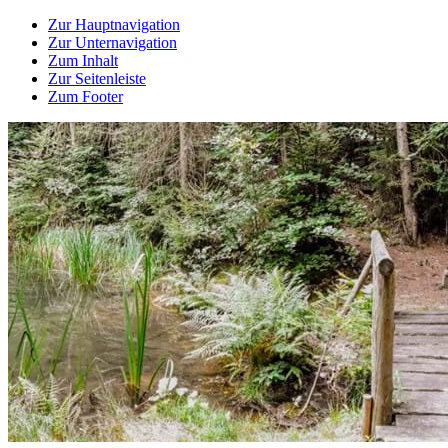
Zur Hauptnavigation
Zur Unternavigation
Zum Inhalt
Zur Seitenleiste
Zum Footer