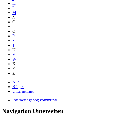
K
L
M
N
O
P
Q
R
S
T
U
V
W
X
Y
Z
Alle
Bürger
Unternehmer
Internetangebot; kommunal
Navigation Unterseiten