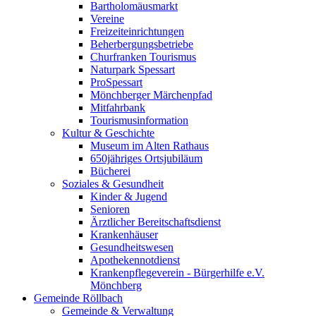
Bartholomäusmarkt
Vereine
Freizeiteinrichtungen
Beherbergungsbetriebe
Churfranken Tourismus
Naturpark Spessart
ProSpessart
Mönchberger Märchenpfad
Mitfahrbank
Tourismusinformation
Kultur & Geschichte
Museum im Alten Rathaus
650jähriges Ortsjubiläum
Bücherei
Soziales & Gesundheit
Kinder & Jugend
Senioren
Ärztlicher Bereitschaftsdienst
Krankenhäuser
Gesundheitswesen
Apothekennotdienst
Krankenpflegeverein - Bürgerhilfe e.V.
Mönchberg
Gemeinde Röllbach
Gemeinde & Verwaltung