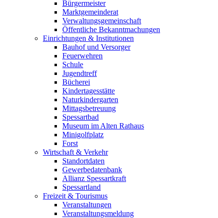
Bürgermeister
Marktgemeinderat
Verwaltungsgemeinschaft
Öffentliche Bekanntmachungen
Einrichtungen & Institutionen
Bauhof und Versorger
Feuerwehren
Schule
Jugendtreff
Bücherei
Kindertagesstätte
Naturkindergarten
Mittagsbetreuung
Spessartbad
Museum im Alten Rathaus
Minigolfplatz
Forst
Wirtschaft & Verkehr
Standortdaten
Gewerbedatenbank
Allianz Spessartkraft
Spessartland
Freizeit & Tourismus
Veranstaltungen
Veranstaltungsmeldung