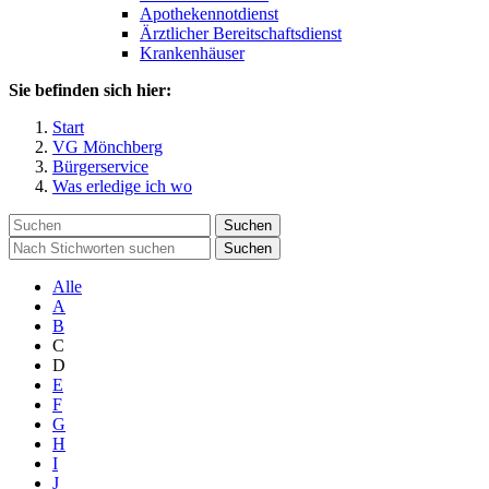
Apothekennotdienst
Ärztlicher Bereitschaftsdienst
Krankenhäuser
Sie befinden sich hier:
Start
VG Mönchberg
Bürgerservice
Was erledige ich wo
Suchen
Suchen
Alle
A
B
C
D
E
F
G
H
I
J