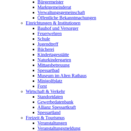
Bürgermeister
Marktgemeinderat
Verwaltungsgemeinschaft
Öffentliche Bekanntmachungen
Einrichtungen & Institutionen
Bauhof und Versorger
Feuerwehren
Schule
Jugendtreff
Bücherei
Kindertagesstätte
Naturkindergarten
Mittagsbetreuung
Spessartbad
Museum im Alten Rathaus
Minigolfplatz
Forst
Wirtschaft & Verkehr
Standortdaten
Gewerbedatenbank
Allianz Spessartkraft
Spessartland
Freizeit & Tourismus
Veranstaltungen
Veranstaltungsmeldung