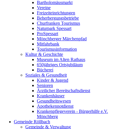
Bartholomäusmarkt
Vereine
Freizeiteinrichtungen
Beherbergungsbetriebe
Churfranken Tourismus
Naturpark Spessart
ProSpessart
Mönchberger Märchenpfad
Mitfahrbank
Tourismusinformation
Kultur & Geschichte
Museum im Alten Rathaus
650jähriges Ortsjubiläum
Bücherei
Soziales & Gesundheit
Kinder & Jugend
Senioren
Ärztlicher Bereitschaftsdienst
Krankenhäuser
Gesundheitswesen
Apothekennotdienst
Krankenpflegeverein - Bürgerhilfe e.V.
Mönchberg
Gemeinde Röllbach
Gemeinde & Verwaltung