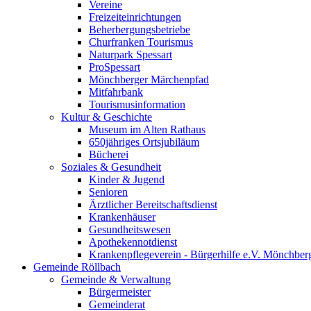
Vereine
Freizeiteinrichtungen
Beherbergungsbetriebe
Churfranken Tourismus
Naturpark Spessart
ProSpessart
Mönchberger Märchenpfad
Mitfahrbank
Tourismusinformation
Kultur & Geschichte
Museum im Alten Rathaus
650jähriges Ortsjubiläum
Bücherei
Soziales & Gesundheit
Kinder & Jugend
Senioren
Ärztlicher Bereitschaftsdienst
Krankenhäuser
Gesundheitswesen
Apothekennotdienst
Krankenpflegeverein - Bürgerhilfe e.V. Mönchber
Gemeinde Röllbach
Gemeinde & Verwaltung
Bürgermeister
Gemeinderat