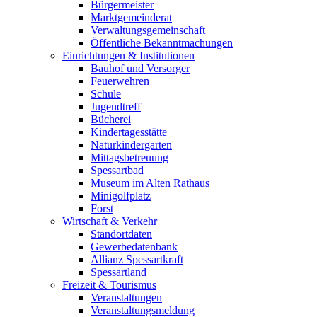
Bürgermeister
Marktgemeinderat
Verwaltungsgemeinschaft
Öffentliche Bekanntmachungen
Einrichtungen & Institutionen
Bauhof und Versorger
Feuerwehren
Schule
Jugendtreff
Bücherei
Kindertagesstätte
Naturkindergarten
Mittagsbetreuung
Spessartbad
Museum im Alten Rathaus
Minigolfplatz
Forst
Wirtschaft & Verkehr
Standortdaten
Gewerbedatenbank
Allianz Spessartkraft
Spessartland
Freizeit & Tourismus
Veranstaltungen
Veranstaltungsmeldung