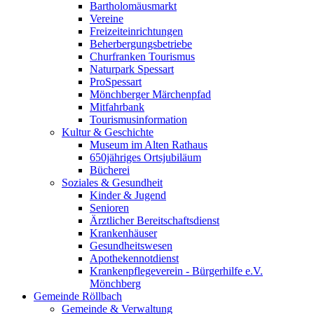
Bartholomäusmarkt
Vereine
Freizeiteinrichtungen
Beherbergungsbetriebe
Churfranken Tourismus
Naturpark Spessart
ProSpessart
Mönchberger Märchenpfad
Mitfahrbank
Tourismusinformation
Kultur & Geschichte
Museum im Alten Rathaus
650jähriges Ortsjubiläum
Bücherei
Soziales & Gesundheit
Kinder & Jugend
Senioren
Ärztlicher Bereitschaftsdienst
Krankenhäuser
Gesundheitswesen
Apothekennotdienst
Krankenpflegeverein - Bürgerhilfe e.V.
Mönchberg
Gemeinde Röllbach
Gemeinde & Verwaltung