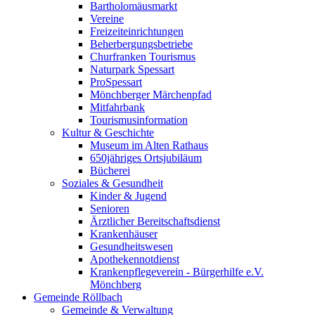
Bartholomäusmarkt
Vereine
Freizeiteinrichtungen
Beherbergungsbetriebe
Churfranken Tourismus
Naturpark Spessart
ProSpessart
Mönchberger Märchenpfad
Mitfahrbank
Tourismusinformation
Kultur & Geschichte
Museum im Alten Rathaus
650jähriges Ortsjubiläum
Bücherei
Soziales & Gesundheit
Kinder & Jugend
Senioren
Ärztlicher Bereitschaftsdienst
Krankenhäuser
Gesundheitswesen
Apothekennotdienst
Krankenpflegeverein - Bürgerhilfe e.V.
Mönchberg
Gemeinde Röllbach
Gemeinde & Verwaltung