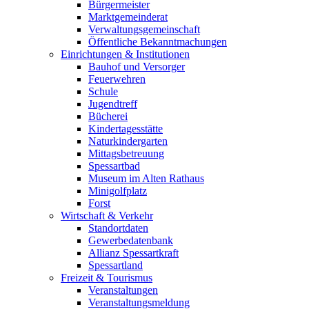
Bürgermeister
Marktgemeinderat
Verwaltungsgemeinschaft
Öffentliche Bekanntmachungen
Einrichtungen & Institutionen
Bauhof und Versorger
Feuerwehren
Schule
Jugendtreff
Bücherei
Kindertagesstätte
Naturkindergarten
Mittagsbetreuung
Spessartbad
Museum im Alten Rathaus
Minigolfplatz
Forst
Wirtschaft & Verkehr
Standortdaten
Gewerbedatenbank
Allianz Spessartkraft
Spessartland
Freizeit & Tourismus
Veranstaltungen
Veranstaltungsmeldung