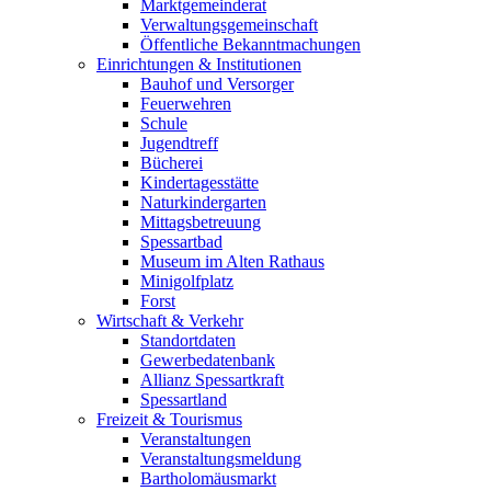
Marktgemeinderat
Verwaltungsgemeinschaft
Öffentliche Bekanntmachungen
Einrichtungen & Institutionen
Bauhof und Versorger
Feuerwehren
Schule
Jugendtreff
Bücherei
Kindertagesstätte
Naturkindergarten
Mittagsbetreuung
Spessartbad
Museum im Alten Rathaus
Minigolfplatz
Forst
Wirtschaft & Verkehr
Standortdaten
Gewerbedatenbank
Allianz Spessartkraft
Spessartland
Freizeit & Tourismus
Veranstaltungen
Veranstaltungsmeldung
Bartholomäusmarkt