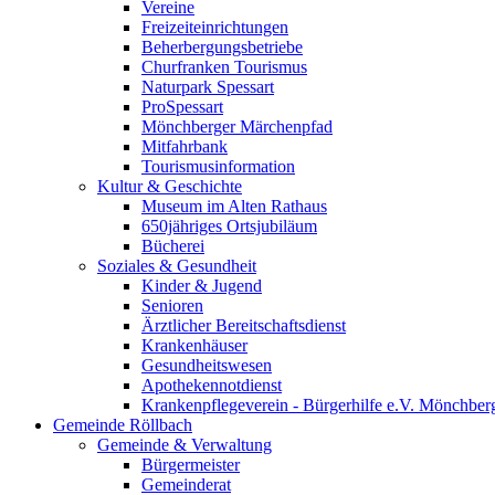
Vereine
Freizeiteinrichtungen
Beherbergungsbetriebe
Churfranken Tourismus
Naturpark Spessart
ProSpessart
Mönchberger Märchenpfad
Mitfahrbank
Tourismusinformation
Kultur & Geschichte
Museum im Alten Rathaus
650jähriges Ortsjubiläum
Bücherei
Soziales & Gesundheit
Kinder & Jugend
Senioren
Ärztlicher Bereitschaftsdienst
Krankenhäuser
Gesundheitswesen
Apothekennotdienst
Krankenpflegeverein - Bürgerhilfe e.V. Mönchber
Gemeinde Röllbach
Gemeinde & Verwaltung
Bürgermeister
Gemeinderat