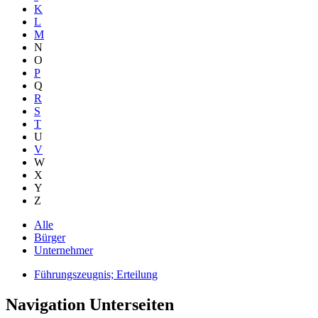
K
L
M
N
O
P
Q
R
S
T
U
V
W
X
Y
Z
Alle
Bürger
Unternehmer
Führungszeugnis; Erteilung
Navigation Unterseiten