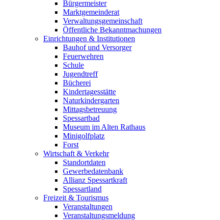
Bürgermeister
Marktgemeinderat
Verwaltungsgemeinschaft
Öffentliche Bekanntmachungen
Einrichtungen & Institutionen
Bauhof und Versorger
Feuerwehren
Schule
Jugendtreff
Bücherei
Kindertagesstätte
Naturkindergarten
Mittagsbetreuung
Spessartbad
Museum im Alten Rathaus
Minigolfplatz
Forst
Wirtschaft & Verkehr
Standortdaten
Gewerbedatenbank
Allianz Spessartkraft
Spessartland
Freizeit & Tourismus
Veranstaltungen
Veranstaltungsmeldung