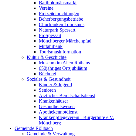
Bartholomäusmarkt
Vereine
Freizeiteinrichtungen
Beherbergungsbetriebe
Churfranken Tourismus
Naturpark Spessart
ProSpessart
Mönchberger Märchenpfad
Mitfahrbank
Tourismusinformation
Kultur & Geschichte
Museum im Alten Rathaus
650jähriges Ortsjubiläum
Bücherei
Soziales & Gesundheit
Kinder & Jugend
Senioren
Ärztlicher Bereitschaftsdienst
Krankenhäuser
Gesundheitswesen
Apothekennotdienst
Krankenpflegeverein - Bürgerhilfe e.V.
Mönchberg
Gemeinde Röllbach
Gemeinde & Verwaltung