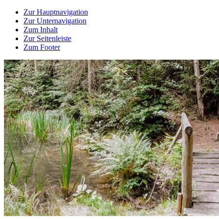
Zur Hauptnavigation
Zur Unternavigation
Zum Inhalt
Zur Seitenleiste
Zum Footer