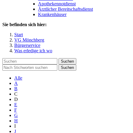
Apothekennotdienst
Ärztlicher Bereitschaftsdienst
Krankenhäuser
Sie befinden sich hier:
Start
VG Mönchberg
Bürgerservice
Was erledige ich wo
Suchen
Suchen
Alle
A
B
C
D
E
F
G
H
I
J