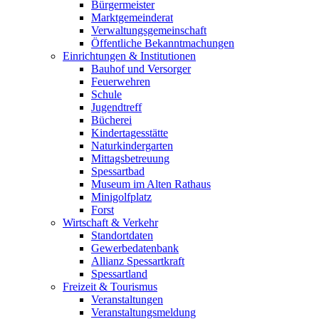
Bürgermeister
Marktgemeinderat
Verwaltungsgemeinschaft
Öffentliche Bekanntmachungen
Einrichtungen & Institutionen
Bauhof und Versorger
Feuerwehren
Schule
Jugendtreff
Bücherei
Kindertagesstätte
Naturkindergarten
Mittagsbetreuung
Spessartbad
Museum im Alten Rathaus
Minigolfplatz
Forst
Wirtschaft & Verkehr
Standortdaten
Gewerbedatenbank
Allianz Spessartkraft
Spessartland
Freizeit & Tourismus
Veranstaltungen
Veranstaltungsmeldung