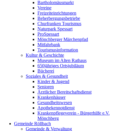
Bartholomäusmarkt
Vereine
Freizeiteinrichtungen
Beherbergungsbetriebe
Churfranken Tourismus
Naturpark Spessart
ProSpessart
Mönchberger Märchenpfad
Mitfahrbank
Tourismusinformation
Kultur & Geschichte
Museum im Alten Rathaus
650jähriges Ortsjubiläum
Bücherei
Soziales & Gesundheit
Kinder & Jugend
Senioren
Ärztlicher Bereitschaftsdienst
Krankenhäuser
Gesundheitswesen
Apothekennotdienst
Krankenpflegeverein - Bürgerhilfe e.V.
Mönchberg
Gemeinde Röllbach
Gemeinde & Verwaltung