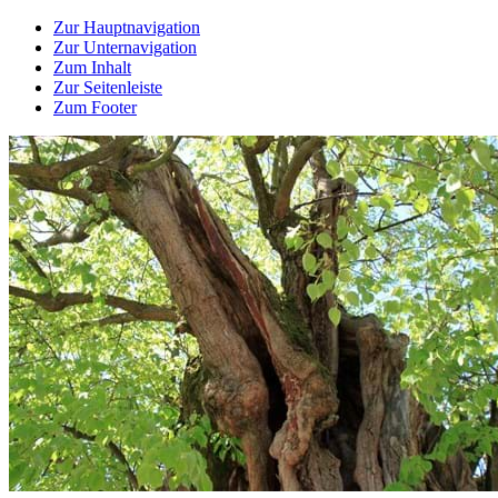
Zur Hauptnavigation
Zur Unternavigation
Zum Inhalt
Zur Seitenleiste
Zum Footer