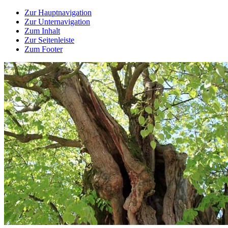
Zur Hauptnavigation
Zur Unternavigation
Zum Inhalt
Zur Seitenleiste
Zum Footer