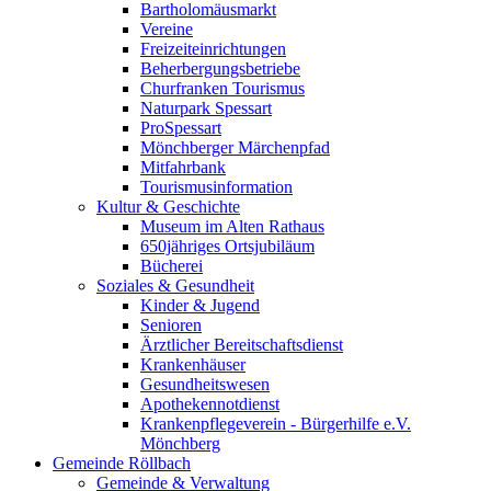
Bartholomäusmarkt
Vereine
Freizeiteinrichtungen
Beherbergungsbetriebe
Churfranken Tourismus
Naturpark Spessart
ProSpessart
Mönchberger Märchenpfad
Mitfahrbank
Tourismusinformation
Kultur & Geschichte
Museum im Alten Rathaus
650jähriges Ortsjubiläum
Bücherei
Soziales & Gesundheit
Kinder & Jugend
Senioren
Ärztlicher Bereitschaftsdienst
Krankenhäuser
Gesundheitswesen
Apothekennotdienst
Krankenpflegeverein - Bürgerhilfe e.V.
Mönchberg
Gemeinde Röllbach
Gemeinde & Verwaltung