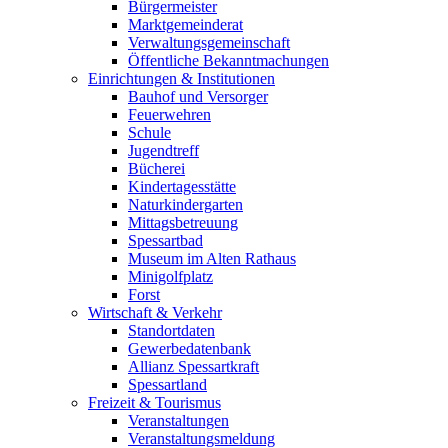
Bürgermeister
Marktgemeinderat
Verwaltungsgemeinschaft
Öffentliche Bekanntmachungen
Einrichtungen & Institutionen
Bauhof und Versorger
Feuerwehren
Schule
Jugendtreff
Bücherei
Kindertagesstätte
Naturkindergarten
Mittagsbetreuung
Spessartbad
Museum im Alten Rathaus
Minigolfplatz
Forst
Wirtschaft & Verkehr
Standortdaten
Gewerbedatenbank
Allianz Spessartkraft
Spessartland
Freizeit & Tourismus
Veranstaltungen
Veranstaltungsmeldung