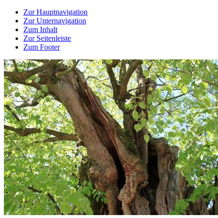
Zur Hauptnavigation
Zur Unternavigation
Zum Inhalt
Zur Seitenleiste
Zum Footer