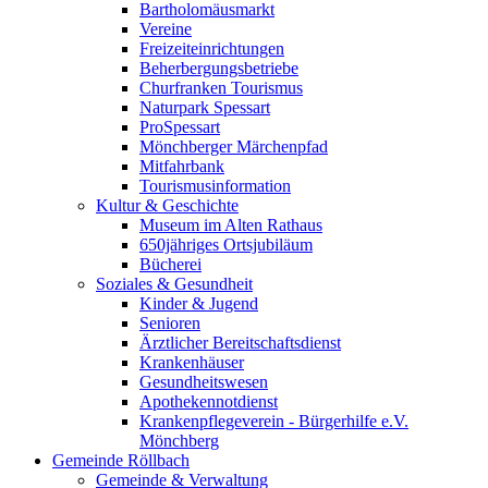
Bartholomäusmarkt
Vereine
Freizeiteinrichtungen
Beherbergungsbetriebe
Churfranken Tourismus
Naturpark Spessart
ProSpessart
Mönchberger Märchenpfad
Mitfahrbank
Tourismusinformation
Kultur & Geschichte
Museum im Alten Rathaus
650jähriges Ortsjubiläum
Bücherei
Soziales & Gesundheit
Kinder & Jugend
Senioren
Ärztlicher Bereitschaftsdienst
Krankenhäuser
Gesundheitswesen
Apothekennotdienst
Krankenpflegeverein - Bürgerhilfe e.V.
Mönchberg
Gemeinde Röllbach
Gemeinde & Verwaltung