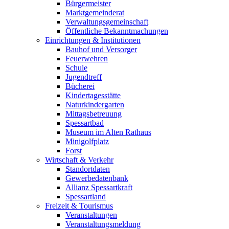
Bürgermeister
Marktgemeinderat
Verwaltungsgemeinschaft
Öffentliche Bekanntmachungen
Einrichtungen & Institutionen
Bauhof und Versorger
Feuerwehren
Schule
Jugendtreff
Bücherei
Kindertagesstätte
Naturkindergarten
Mittagsbetreuung
Spessartbad
Museum im Alten Rathaus
Minigolfplatz
Forst
Wirtschaft & Verkehr
Standortdaten
Gewerbedatenbank
Allianz Spessartkraft
Spessartland
Freizeit & Tourismus
Veranstaltungen
Veranstaltungsmeldung