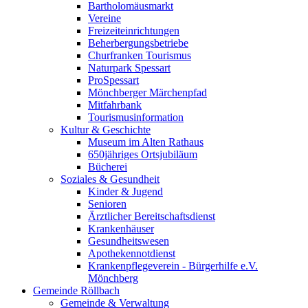
Bartholomäusmarkt
Vereine
Freizeiteinrichtungen
Beherbergungsbetriebe
Churfranken Tourismus
Naturpark Spessart
ProSpessart
Mönchberger Märchenpfad
Mitfahrbank
Tourismusinformation
Kultur & Geschichte
Museum im Alten Rathaus
650jähriges Ortsjubiläum
Bücherei
Soziales & Gesundheit
Kinder & Jugend
Senioren
Ärztlicher Bereitschaftsdienst
Krankenhäuser
Gesundheitswesen
Apothekennotdienst
Krankenpflegeverein - Bürgerhilfe e.V.
Mönchberg
Gemeinde Röllbach
Gemeinde & Verwaltung