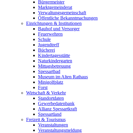
Bürgermeister
Marktgemeinderat
Verwaltungsgemeinschaft
Öffentliche Bekanntmachungen
Einrichtungen & Institutionen
Bauhof und Versorger
Feuerwehren
Schule
Jugendtreff
Bücherei
Kindertagesstätte
Naturkindergarten
Mittagsbetreuung
Spessartbad
Museum im Alten Rathaus
Minigolfplatz
Forst
Wirtschaft & Verkehr
Standortdaten
Gewerbedatenbank
Allianz Spessartkraft
Spessartland
Freizeit & Tourismus
Veranstaltungen
Veranstaltungsmeldung