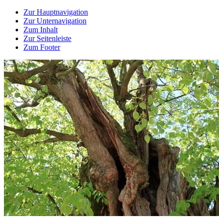
Zur Hauptnavigation
Zur Unternavigation
Zum Inhalt
Zur Seitenleiste
Zum Footer