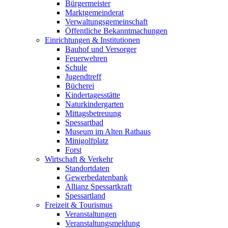
Bürgermeister
Marktgemeinderat
Verwaltungsgemeinschaft
Öffentliche Bekanntmachungen
Einrichtungen & Institutionen
Bauhof und Versorger
Feuerwehren
Schule
Jugendtreff
Bücherei
Kindertagesstätte
Naturkindergarten
Mittagsbetreuung
Spessartbad
Museum im Alten Rathaus
Minigolfplatz
Forst
Wirtschaft & Verkehr
Standortdaten
Gewerbedatenbank
Allianz Spessartkraft
Spessartland
Freizeit & Tourismus
Veranstaltungen
Veranstaltungsmeldung