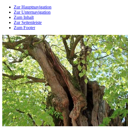
Zur Hauptnavigation
Zur Unternavigation
Zum Inhalt
Zur Seitenleiste
Zum Footer