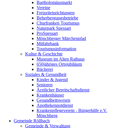
Bartholomäusmarkt
Vereine
Freizeiteinrichtungen
Beherbergungsbetriebe
Churfranken Tourismus
Naturpark Spessart
ProSpessart
Mönchberger Märchenpfad
Mitfahrbank
Tourismusinformation
Kultur & Geschichte
Museum im Alten Rathaus
650jähriges Ortsjubiläum
Bücherei
Soziales & Gesundheit
Kinder & Jugend
Senioren
Ärztlicher Bereitschaftsdienst
Krankenhäuser
Gesundheitswesen
Apothekennotdienst
Krankenpflegeverein - Bürgerhilfe e.V.
Mönchberg
Gemeinde Röllbach
Gemeinde & Verwaltung