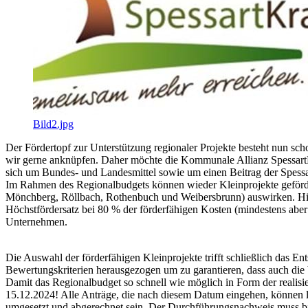
Bild2.jpg
Der Fördertopf zur Unterstützung regionaler Projekte besteht nun sch
wir gerne anknüpfen. Daher möchte die Kommunale Allianz SpessartKr
sich um Bundes- und Landesmittel sowie um einen Beitrag der Spes
Im Rahmen des Regionalbudgets können wieder Kleinprojekte geförd
Mönchberg, Röllbach, Rothenbuch und Weibersbrunn) auswirken. Hier
Höchstfördersatz bei 80 % der förderfähigen Kosten (mindestens abe
Unternehmen.
Die Auswahl der förderfähigen Kleinprojekte trifft schließlich das E
Bewertungskriterien herausgezogen um zu garantieren, dass auch die 
Damit das Regionalbudget so schnell wie möglich in Form der realisi
15.12.2024! Alle Anträge, die nach diesem Datum eingehen, können le
umgesetzt und abgerechnet sein. Der Durchführungsnachweis muss bi