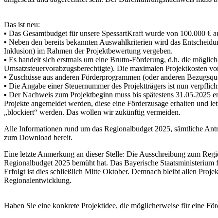
Das ist neu:
▪ Das Gesamtbudget für unsere SpessartKraft wurde von 100.000 € au
▪ Neben den bereits bekannten Auswahlkriterien wird das Entscheidu
Inklusion) im Rahmen der Projektbewertung vergeben.
▪ Es handelt sich erstmals um eine Brutto-Förderung, d.h. die mögl
Umsatzsteuervorabzugsberechtigte). Die maximalen Projektkosten von
▪ Zuschüsse aus anderen Förderprogrammen (oder anderen Bezugsque
▪ Die Angabe einer Steuernummer des Projektträgers ist nun verpflic
▪ Der Nachweis zum Projektbeginn muss bis spätestens 31.05.2025 erb
Projekte angemeldet werden, diese eine Förderzusage erhalten und let
„blockiert“ werden. Das wollen wir zukünftig vermeiden.
Alle Informationen rund um das Regionalbudget 2025, sämtliche Antr
zum Download bereit.
Eine letzte Anmerkung an dieser Stelle: Die Ausschreibung zum Regio
Regionalbudget 2025 bemüht hat. Das Bayerische Staatsministerium fü
Erfolgt ist dies schließlich Mitte Oktober. Demnach bleibt allen Proje
Regionalentwicklung.
Haben Sie eine konkrete Projektidee, die möglicherweise für eine 