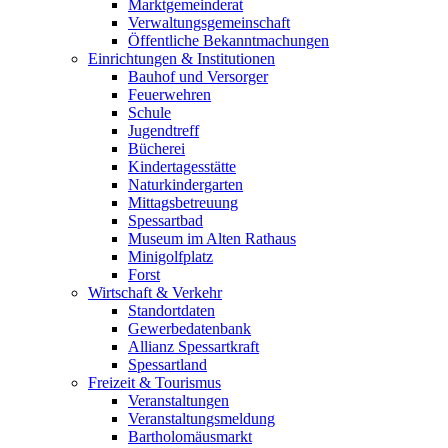
Marktgemeinderat
Verwaltungsgemeinschaft
Öffentliche Bekanntmachungen
Einrichtungen & Institutionen
Bauhof und Versorger
Feuerwehren
Schule
Jugendtreff
Bücherei
Kindertagesstätte
Naturkindergarten
Mittagsbetreuung
Spessartbad
Museum im Alten Rathaus
Minigolfplatz
Forst
Wirtschaft & Verkehr
Standortdaten
Gewerbedatenbank
Allianz Spessartkraft
Spessartland
Freizeit & Tourismus
Veranstaltungen
Veranstaltungsmeldung
Bartholomäusmarkt