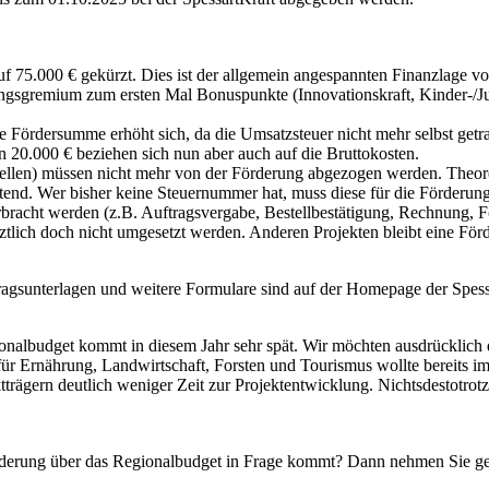
f 75.000 € gekürzt. Dies ist der allgemein angespannten Finanzlage v
ngsgremium zum ersten Mal Bonuspunkte (Innovationskraft, Kinder-/Ju
iche Fördersumme erhöht sich, da die Umsatzsteuer nicht mehr selbst 
 20.000 € beziehen sich nun aber auch auf die Bruttokosten.
llen) müssen nicht mehr von der Förderung abgezogen werden. Theore
htend. Wer bisher keine Steuernummer hat, muss diese für die Förderun
racht werden (z.B. Auftragsvergabe, Bestellbestätigung, Rechnung, Fot
ztlich doch nicht umgesetzt werden. Anderen Projekten bleibt eine För
agsunterlagen und weitere Formulare sind auf der Homepage der Spess
nalbudget kommt in diesem Jahr sehr spät. Wir möchten ausdrücklich da
r Ernährung, Landwirtschaft, Forsten und Tourismus wollte bereits im
ktträgern deutlich weniger Zeit zur Projektentwicklung. Nichtsdestotrotz
Förderung über das Regionalbudget in Frage kommt? Dann nehmen Sie g