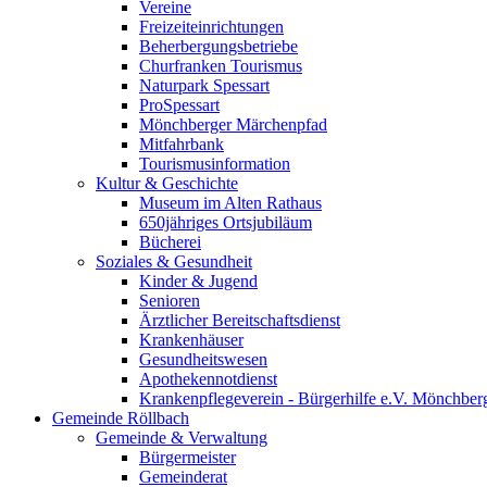
Vereine
Freizeiteinrichtungen
Beherbergungsbetriebe
Churfranken Tourismus
Naturpark Spessart
ProSpessart
Mönchberger Märchenpfad
Mitfahrbank
Tourismusinformation
Kultur & Geschichte
Museum im Alten Rathaus
650jähriges Ortsjubiläum
Bücherei
Soziales & Gesundheit
Kinder & Jugend
Senioren
Ärztlicher Bereitschaftsdienst
Krankenhäuser
Gesundheitswesen
Apothekennotdienst
Krankenpflegeverein - Bürgerhilfe e.V. Mönchber
Gemeinde Röllbach
Gemeinde & Verwaltung
Bürgermeister
Gemeinderat