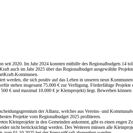
on seit 2020. Im Jahr 2024 konnten mithilfe des Regionalbudgets 14 tol
aft auch im Jahr 2025 über das Regionalbudget ausgewählte Projekte i
sartKraft-Kommunen.
ert werden, die sich positiv auf das Leben in unseren neun Kommun
für stehen insgesamt 75.000 € zur Verfügung. Förderfähige Projekte 
r 500 € und maximal 10.000 € je Kleinprojekt) liegt. Bewerben könne
ntscheidungsgremium der Allianz, welches aus Vereins- und Kommunalver
besten Projekte vom Regionalbudget 2025 profitieren.
erten Kleinprojekte in den Gemeinden ankommt, gibt es einen engen Zeit
ider nicht berücksichtigt werden. Des Weiteren müssen alle Kleinprojek
s zum 01.10.2025 bei der SpessartKraft abgegeben werden.