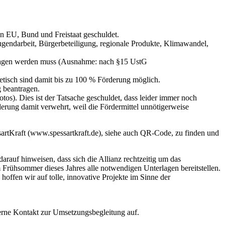
on EU, Bund und Freistaat geschuldet.
gendarbeit, Bürgerbeteiligung, regionale Produkte, Klimawandel,
getragen werden muss (Ausnahme: nach §15 UstG
tisch sind damit bis zu 100 % Förderung möglich.
g beantragen.
os). Dies ist der Tatsache geschuldet, dass leider immer noch
derung damit verwehrt, weil die Fördermittel unnötigerweise
artKraft (www.spessartkraft.de), siehe auch QR-Code, zu finden und
rauf hinweisen, dass sich die Allianz rechtzeitig um das
 Frühsommer dieses Jahres alle notwendigen Unterlagen bereitstellen.
 hoffen wir auf tolle, innovative Projekte im Sinne der
erne Kontakt zur Umsetzungsbegleitung auf.