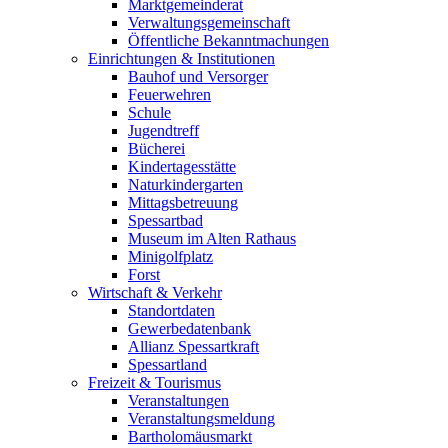
Marktgemeinderat
Verwaltungsgemeinschaft
Öffentliche Bekanntmachungen
Einrichtungen & Institutionen
Bauhof und Versorger
Feuerwehren
Schule
Jugendtreff
Bücherei
Kindertagesstätte
Naturkindergarten
Mittagsbetreuung
Spessartbad
Museum im Alten Rathaus
Minigolfplatz
Forst
Wirtschaft & Verkehr
Standortdaten
Gewerbedatenbank
Allianz Spessartkraft
Spessartland
Freizeit & Tourismus
Veranstaltungen
Veranstaltungsmeldung
Bartholomäusmarkt