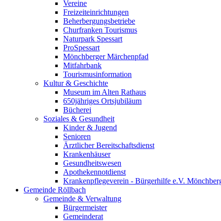
Vereine
Freizeiteinrichtungen
Beherbergungsbetriebe
Churfranken Tourismus
Naturpark Spessart
ProSpessart
Mönchberger Märchenpfad
Mitfahrbank
Tourismusinformation
Kultur & Geschichte
Museum im Alten Rathaus
650jähriges Ortsjubiläum
Bücherei
Soziales & Gesundheit
Kinder & Jugend
Senioren
Ärztlicher Bereitschaftsdienst
Krankenhäuser
Gesundheitswesen
Apothekennotdienst
Krankenpflegeverein - Bürgerhilfe e.V. Mönchber
Gemeinde Röllbach
Gemeinde & Verwaltung
Bürgermeister
Gemeinderat