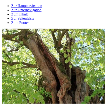
Zur Hauptnavigation
Zur Unternavigation
Zum Inhalt
Zur Seitenleiste
Zum Footer