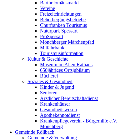
Bartholomäusmarkt
Vereine
Freizeiteinrichtungen
Beherbergungsbetriebe
Churfranken Tourismus
Naturpark Spessart
ProSpessart
Mönchberger Märchenpfad
Mitfahrbank
Tourismusinformation
Kultur & Geschichte
Museum im Alten Rathaus
650jähriges Ortsjubiläum
Bücherei
Soziales & Gesundheit
Kinder & Jugend
Senioren
Ärztlicher Bereitschaftsdienst
Krankenhäuser
Gesundheitswesen
Apothekennotdienst
Krankenpflegeverein - Bürgerhilfe e.V.
Mönchberg
Gemeinde Röllbach
Gemeinde & Verwaltung