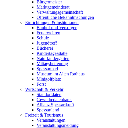
Bürgermeister
Marktgemeinderat
Verwaltungsgemeinschaft
Öffentliche Bekanntmachungen
Einrichtungen & Institutionen
Bauhof und Versorger
Feuerwehren
Schule
Jugendtreff
Bücherei
Kindertagesstätte
Naturkindergarten
Mittagsbetreuung
Spessartbad
Museum im Alten Rathaus
Minigolfplatz
Forst
Wirtschaft & Verkehr
Standortdaten
Gewerbedatenbank
Allianz Spessartkraft
Spessartland
Freizeit & Tourismus
Veranstaltungen
Veranstaltungsmeldung