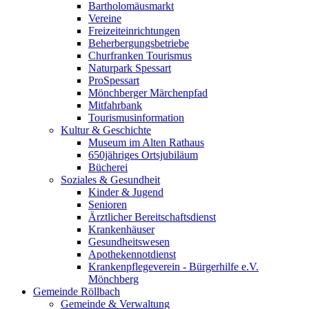
Bartholomäusmarkt
Vereine
Freizeiteinrichtungen
Beherbergungsbetriebe
Churfranken Tourismus
Naturpark Spessart
ProSpessart
Mönchberger Märchenpfad
Mitfahrbank
Tourismusinformation
Kultur & Geschichte
Museum im Alten Rathaus
650jähriges Ortsjubiläum
Bücherei
Soziales & Gesundheit
Kinder & Jugend
Senioren
Ärztlicher Bereitschaftsdienst
Krankenhäuser
Gesundheitswesen
Apothekennotdienst
Krankenpflegeverein - Bürgerhilfe e.V.
Mönchberg
Gemeinde Röllbach
Gemeinde & Verwaltung