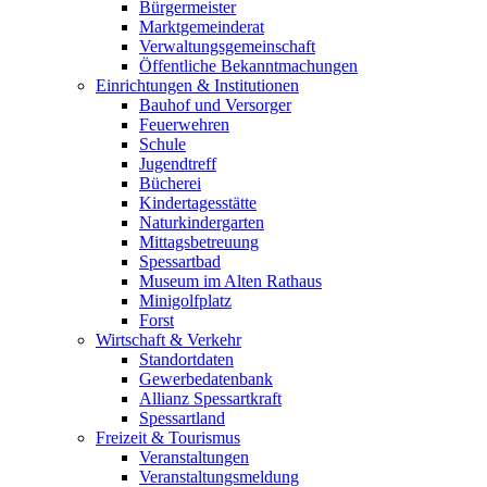
Bürgermeister
Marktgemeinderat
Verwaltungsgemeinschaft
Öffentliche Bekanntmachungen
Einrichtungen & Institutionen
Bauhof und Versorger
Feuerwehren
Schule
Jugendtreff
Bücherei
Kindertagesstätte
Naturkindergarten
Mittagsbetreuung
Spessartbad
Museum im Alten Rathaus
Minigolfplatz
Forst
Wirtschaft & Verkehr
Standortdaten
Gewerbedatenbank
Allianz Spessartkraft
Spessartland
Freizeit & Tourismus
Veranstaltungen
Veranstaltungsmeldung