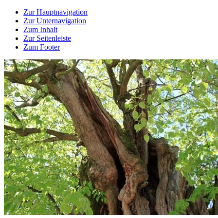
Zur Hauptnavigation
Zur Unternavigation
Zum Inhalt
Zur Seitenleiste
Zum Footer