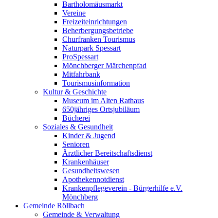
Bartholomäusmarkt
Vereine
Freizeiteinrichtungen
Beherbergungsbetriebe
Churfranken Tourismus
Naturpark Spessart
ProSpessart
Mönchberger Märchenpfad
Mitfahrbank
Tourismusinformation
Kultur & Geschichte
Museum im Alten Rathaus
650jähriges Ortsjubiläum
Bücherei
Soziales & Gesundheit
Kinder & Jugend
Senioren
Ärztlicher Bereitschaftsdienst
Krankenhäuser
Gesundheitswesen
Apothekennotdienst
Krankenpflegeverein - Bürgerhilfe e.V.
Mönchberg
Gemeinde Röllbach
Gemeinde & Verwaltung