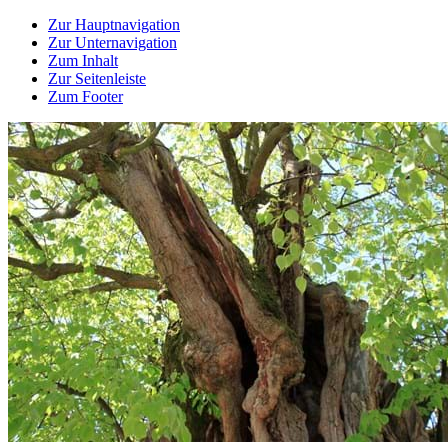
Zur Hauptnavigation
Zur Unternavigation
Zum Inhalt
Zur Seitenleiste
Zum Footer