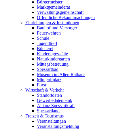
Bürgermeister
Marktgemeinderat
Verwaltungsgemeinschaft
Öffentliche Bekanntmachungen
Einrichtungen & Institutionen
Bauhof und Versorger
Feuerwehren
Schule
Jugendtreff
Bücherei
Kindertagesstätte
Naturkindergarten
Mittagsbetreuung
Spessartbad
Museum im Alten Rathaus
Minigolfplatz
Forst
Wirtschaft & Verkehr
Standortdaten
Gewerbedatenbank
Allianz Spessartkraft
Spessartland
Freizeit & Tourismus
Veranstaltungen
Veranstaltungsmeldung