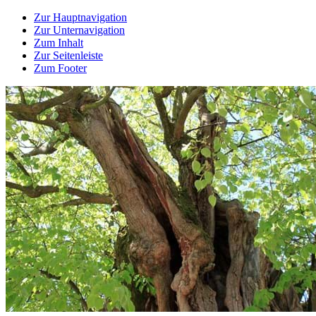
Zur Hauptnavigation
Zur Unternavigation
Zum Inhalt
Zur Seitenleiste
Zum Footer