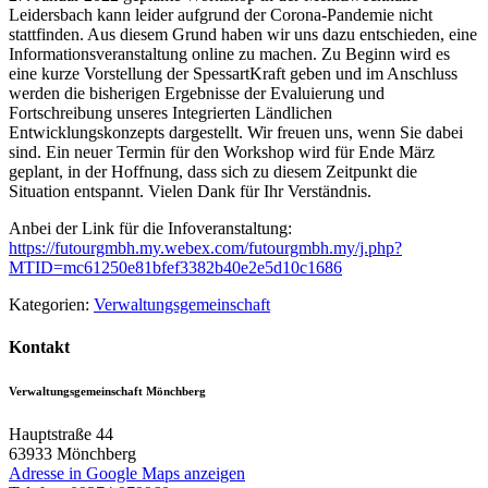
Leidersbach kann leider aufgrund der Corona-Pandemie nicht
stattfinden. Aus diesem Grund haben wir uns dazu entschieden, eine
Informationsveranstaltung online zu machen. Zu Beginn wird es
eine kurze Vorstellung der SpessartKraft geben und im Anschluss
werden die bisherigen Ergebnisse der Evaluierung und
Fortschreibung unseres Integrierten Ländlichen
Entwicklungskonzepts dargestellt. Wir freuen uns, wenn Sie dabei
sind. Ein neuer Termin für den Workshop wird für Ende März
geplant, in der Hoffnung, dass sich zu diesem Zeitpunkt die
Situation entspannt. Vielen Dank für Ihr Verständnis.
Anbei der Link für die Infoveranstaltung:
https://futourgmbh.my.webex.com/futourgmbh.my/j.php?
MTID=mc61250e81bfef3382b40e2e5d10c1686
Kategorien:
Verwaltungsgemeinschaft
Kontakt
Verwaltungsgemeinschaft Mönchberg
Hauptstraße 44
63933
Mönchberg
Adresse in Google Maps anzeigen