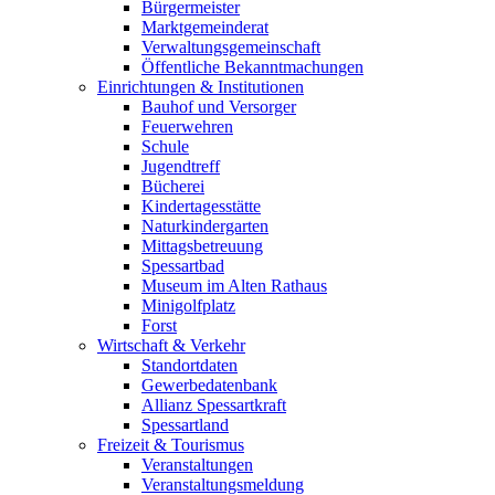
Bürgermeister
Marktgemeinderat
Verwaltungsgemeinschaft
Öffentliche Bekanntmachungen
Einrichtungen & Institutionen
Bauhof und Versorger
Feuerwehren
Schule
Jugendtreff
Bücherei
Kindertagesstätte
Naturkindergarten
Mittagsbetreuung
Spessartbad
Museum im Alten Rathaus
Minigolfplatz
Forst
Wirtschaft & Verkehr
Standortdaten
Gewerbedatenbank
Allianz Spessartkraft
Spessartland
Freizeit & Tourismus
Veranstaltungen
Veranstaltungsmeldung