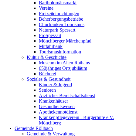
Bartholomäusmarkt
Vereine
Freizeiteinrichtungen
Beherbergungsbetriebe
Churfranken Tourismus
Naturpark Spessart
ProSpessart
Mönchberger Märchenpfad
Mitfahrbank
Tourismusinformation
Kultur & Geschichte
Museum im Alten Rathaus
650jähriges Ortsjubiläum
Bücherei
Soziales & Gesundheit
Kinder & Jugend
Senioren
Ärztlicher Bereitschaftsdienst
Krankenhäuser
Gesundheitswesen
Apothekennotdienst
Krankenpflegeverein - Bürgerhilfe e.V.
Mönchberg
Gemeinde Röllbach
Gemeinde & Verwaltung