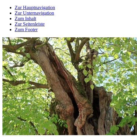
Zur Hauptnavigation
Zur Unternavigation
Zum Inhalt
Zur Seitenleiste
Zum Footer