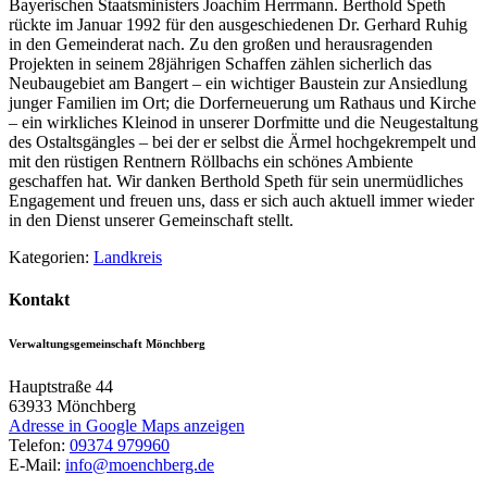
Bayerischen Staatsministers Joachim Herrmann. Berthold Speth
rückte im Januar 1992 für den ausgeschiedenen Dr. Gerhard Ruhig
in den Gemeinderat nach. Zu den großen und herausragenden
Projekten in seinem 28jährigen Schaffen zählen sicherlich das
Neubaugebiet am Bangert – ein wichtiger Baustein zur Ansiedlung
junger Familien im Ort; die Dorferneuerung um Rathaus und Kirche
– ein wirkliches Kleinod in unserer Dorfmitte und die Neugestaltung
des Ostaltsgängles – bei der er selbst die Ärmel hochgekrempelt und
mit den rüstigen Rentnern Röllbachs ein schönes Ambiente
geschaffen hat. Wir danken Berthold Speth für sein unermüdliches
Engagement und freuen uns, dass er sich auch aktuell immer wieder
in den Dienst unserer Gemeinschaft stellt.
Kategorien:
Landkreis
Kontakt
Verwaltungsgemeinschaft Mönchberg
Hauptstraße 44
63933
Mönchberg
Adresse in Google Maps anzeigen
Telefon:
09374 979960
E-Mail:
info@moenchberg.de