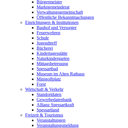
Bürgermeister
Marktgemeinderat
Verwaltungsgemeinschaft
Öffentliche Bekanntmachungen
Einrichtungen & Institutionen
Bauhof und Versorger
Feuerwehren
Schule
Jugendtreff
Bücherei
Kindertagesstätte
Naturkindergarten
Mittagsbetreuung
Spessartbad
Museum im Alten Rathaus
Minigolfplatz
Forst
Wirtschaft & Verkehr
Standortdaten
Gewerbedatenbank
Allianz Spessartkraft
Spessartland
Freizeit & Tourismus
Veranstaltungen
Veranstaltungsmeldung