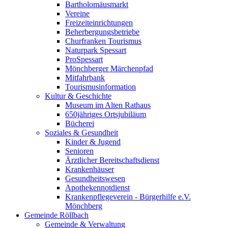
Bartholomäusmarkt
Vereine
Freizeiteinrichtungen
Beherbergungsbetriebe
Churfranken Tourismus
Naturpark Spessart
ProSpessart
Mönchberger Märchenpfad
Mitfahrbank
Tourismusinformation
Kultur & Geschichte
Museum im Alten Rathaus
650jähriges Ortsjubiläum
Bücherei
Soziales & Gesundheit
Kinder & Jugend
Senioren
Ärztlicher Bereitschaftsdienst
Krankenhäuser
Gesundheitswesen
Apothekennotdienst
Krankenpflegeverein - Bürgerhilfe e.V.
Mönchberg
Gemeinde Röllbach
Gemeinde & Verwaltung