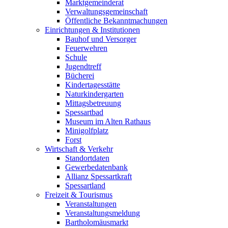
Marktgemeinderat
Verwaltungsgemeinschaft
Öffentliche Bekanntmachungen
Einrichtungen & Institutionen
Bauhof und Versorger
Feuerwehren
Schule
Jugendtreff
Bücherei
Kindertagesstätte
Naturkindergarten
Mittagsbetreuung
Spessartbad
Museum im Alten Rathaus
Minigolfplatz
Forst
Wirtschaft & Verkehr
Standortdaten
Gewerbedatenbank
Allianz Spessartkraft
Spessartland
Freizeit & Tourismus
Veranstaltungen
Veranstaltungsmeldung
Bartholomäusmarkt