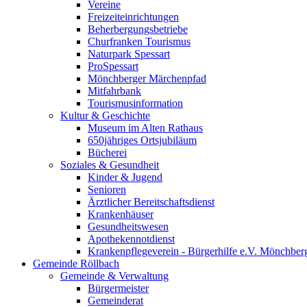
Vereine
Freizeiteinrichtungen
Beherbergungsbetriebe
Churfranken Tourismus
Naturpark Spessart
ProSpessart
Mönchberger Märchenpfad
Mitfahrbank
Tourismusinformation
Kultur & Geschichte
Museum im Alten Rathaus
650jähriges Ortsjubiläum
Bücherei
Soziales & Gesundheit
Kinder & Jugend
Senioren
Ärztlicher Bereitschaftsdienst
Krankenhäuser
Gesundheitswesen
Apothekennotdienst
Krankenpflegeverein - Bürgerhilfe e.V. Mönchber
Gemeinde Röllbach
Gemeinde & Verwaltung
Bürgermeister
Gemeinderat