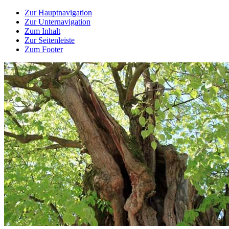
Zur Hauptnavigation
Zur Unternavigation
Zum Inhalt
Zur Seitenleiste
Zum Footer