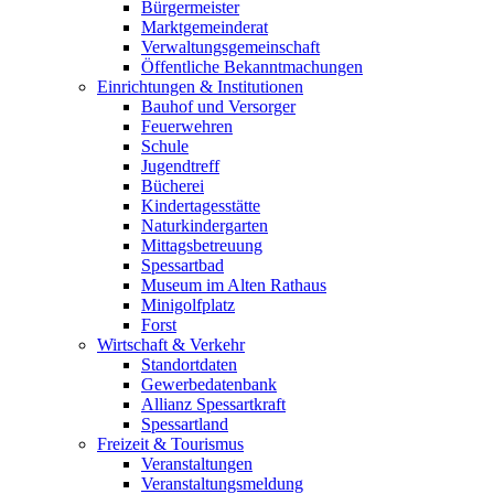
Bürgermeister
Marktgemeinderat
Verwaltungsgemeinschaft
Öffentliche Bekanntmachungen
Einrichtungen & Institutionen
Bauhof und Versorger
Feuerwehren
Schule
Jugendtreff
Bücherei
Kindertagesstätte
Naturkindergarten
Mittagsbetreuung
Spessartbad
Museum im Alten Rathaus
Minigolfplatz
Forst
Wirtschaft & Verkehr
Standortdaten
Gewerbedatenbank
Allianz Spessartkraft
Spessartland
Freizeit & Tourismus
Veranstaltungen
Veranstaltungsmeldung