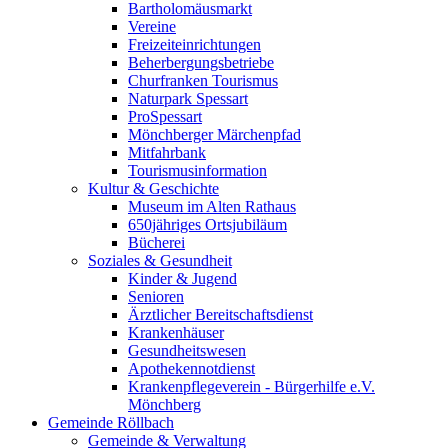
Bartholomäusmarkt
Vereine
Freizeiteinrichtungen
Beherbergungsbetriebe
Churfranken Tourismus
Naturpark Spessart
ProSpessart
Mönchberger Märchenpfad
Mitfahrbank
Tourismusinformation
Kultur & Geschichte
Museum im Alten Rathaus
650jähriges Ortsjubiläum
Bücherei
Soziales & Gesundheit
Kinder & Jugend
Senioren
Ärztlicher Bereitschaftsdienst
Krankenhäuser
Gesundheitswesen
Apothekennotdienst
Krankenpflegeverein - Bürgerhilfe e.V.
Mönchberg
Gemeinde Röllbach
Gemeinde & Verwaltung