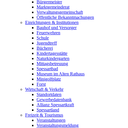
Bürgermeister
Marktgemeinderat
Verwaltungsgemeinschaft
Öffentliche Bekanntmachungen
Einrichtungen & Institutionen
Bauhof und Versorger
Feuerwehren
Schule
Jugendtreff
Bücherei
Kindertagesstätte
Naturkindergarten
Mittagsbetreuung
Spessartbad
Museum im Alten Rathaus
Minigolfplatz
Forst
Wirtschaft & Verkehr
Standortdaten
Gewerbedatenbank
Allianz Spessartkraft
Spessartland
Freizeit & Tourismus
Veranstaltungen
Veranstaltungsmeldung