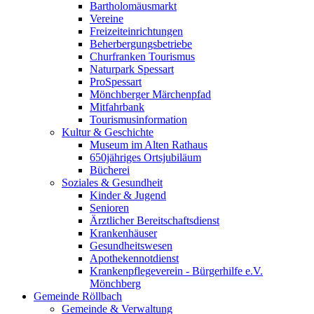
Bartholomäusmarkt
Vereine
Freizeiteinrichtungen
Beherbergungsbetriebe
Churfranken Tourismus
Naturpark Spessart
ProSpessart
Mönchberger Märchenpfad
Mitfahrbank
Tourismusinformation
Kultur & Geschichte
Museum im Alten Rathaus
650jähriges Ortsjubiläum
Bücherei
Soziales & Gesundheit
Kinder & Jugend
Senioren
Ärztlicher Bereitschaftsdienst
Krankenhäuser
Gesundheitswesen
Apothekennotdienst
Krankenpflegeverein - Bürgerhilfe e.V.
Mönchberg
Gemeinde Röllbach
Gemeinde & Verwaltung