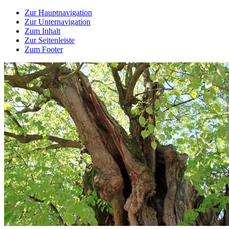
Zur Hauptnavigation
Zur Unternavigation
Zum Inhalt
Zur Seitenleiste
Zum Footer