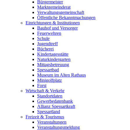
Bürgermeister
Marktgemeinderat
Verwaltungsgemeinschaft
Öffentliche Bekanntmachungen
Einrichtungen & Institutionen
Bauhof und Versorger
Feuerwehren
Schule
Jugendtreff
Bücherei
Kindertagesstätte
Naturkindergarten
Mittagsbetreuung
Spessartbad
Museum im Alten Rathaus
Minigolfplatz
Forst
Wirtschaft & Verkehr
Standortdaten
Gewerbedatenbank
Allianz Spessartkraft
Spessartland
Freizeit & Tourismus
Veranstaltungen
Veranstaltungsmeldung