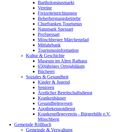
Bartholomäusmarkt
Vereine
Freizeiteinrichtungen
Beherbergungsbetriebe
Churfranken Tourismus
Naturpark Spessart
ProSpessart
Mönchberger Märchenpfad
Mitfahrbank
Tourismusinformation
Kultur & Geschichte
Museum im Alten Rathaus
650jähriges Ortsjubiläum
Bücherei
Soziales & Gesundheit
Kinder & Jugend
Senioren
Ärztlicher Bereitschaftsdienst
Krankenhäuser
Gesundheitswesen
Apothekennotdienst
Krankenpflegeverein - Bürgerhilfe e.V.
Mönchberg
Gemeinde Röllbach
Gemeinde & Verwaltung