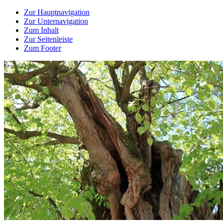
Zur Hauptnavigation
Zur Unternavigation
Zum Inhalt
Zur Seitenleiste
Zum Footer