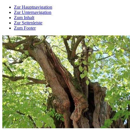
Zur Hauptnavigation
Zur Unternavigation
Zum Inhalt
Zur Seitenleiste
Zum Footer