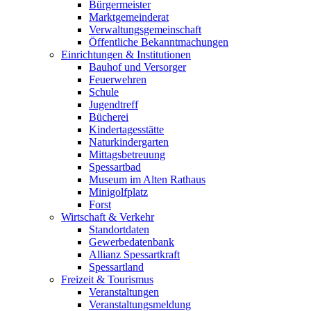
Bürgermeister
Marktgemeinderat
Verwaltungsgemeinschaft
Öffentliche Bekanntmachungen
Einrichtungen & Institutionen
Bauhof und Versorger
Feuerwehren
Schule
Jugendtreff
Bücherei
Kindertagesstätte
Naturkindergarten
Mittagsbetreuung
Spessartbad
Museum im Alten Rathaus
Minigolfplatz
Forst
Wirtschaft & Verkehr
Standortdaten
Gewerbedatenbank
Allianz Spessartkraft
Spessartland
Freizeit & Tourismus
Veranstaltungen
Veranstaltungsmeldung