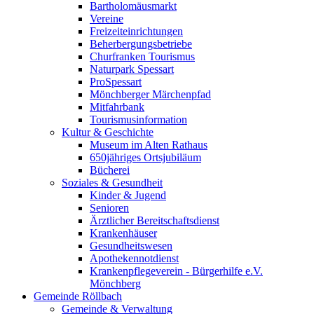
Bartholomäusmarkt
Vereine
Freizeiteinrichtungen
Beherbergungsbetriebe
Churfranken Tourismus
Naturpark Spessart
ProSpessart
Mönchberger Märchenpfad
Mitfahrbank
Tourismusinformation
Kultur & Geschichte
Museum im Alten Rathaus
650jähriges Ortsjubiläum
Bücherei
Soziales & Gesundheit
Kinder & Jugend
Senioren
Ärztlicher Bereitschaftsdienst
Krankenhäuser
Gesundheitswesen
Apothekennotdienst
Krankenpflegeverein - Bürgerhilfe e.V.
Mönchberg
Gemeinde Röllbach
Gemeinde & Verwaltung