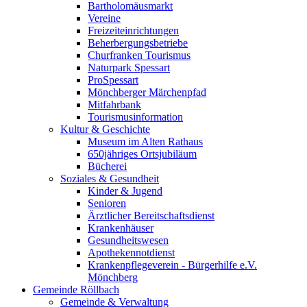
Bartholomäusmarkt
Vereine
Freizeiteinrichtungen
Beherbergungsbetriebe
Churfranken Tourismus
Naturpark Spessart
ProSpessart
Mönchberger Märchenpfad
Mitfahrbank
Tourismusinformation
Kultur & Geschichte
Museum im Alten Rathaus
650jähriges Ortsjubiläum
Bücherei
Soziales & Gesundheit
Kinder & Jugend
Senioren
Ärztlicher Bereitschaftsdienst
Krankenhäuser
Gesundheitswesen
Apothekennotdienst
Krankenpflegeverein - Bürgerhilfe e.V.
Mönchberg
Gemeinde Röllbach
Gemeinde & Verwaltung