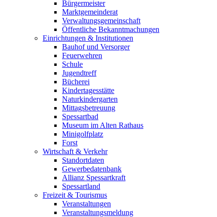
Bürgermeister
Marktgemeinderat
Verwaltungsgemeinschaft
Öffentliche Bekanntmachungen
Einrichtungen & Institutionen
Bauhof und Versorger
Feuerwehren
Schule
Jugendtreff
Bücherei
Kindertagesstätte
Naturkindergarten
Mittagsbetreuung
Spessartbad
Museum im Alten Rathaus
Minigolfplatz
Forst
Wirtschaft & Verkehr
Standortdaten
Gewerbedatenbank
Allianz Spessartkraft
Spessartland
Freizeit & Tourismus
Veranstaltungen
Veranstaltungsmeldung