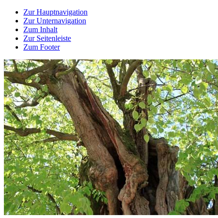
Zur Hauptnavigation
Zur Unternavigation
Zum Inhalt
Zur Seitenleiste
Zum Footer