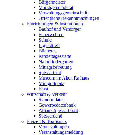
Bürgermeister
Marktgemeinderat
Verwaltungsgemeinschaft
Öffentliche Bekanntmachungen
Einrichtungen & Institutionen
Bauhof und Versorger
Feuerwehren
Schule
Jugendtreff
Bücherei
Kindertagesstätte
Naturkindergarten
Mittagsbetreuung
Spessartbad
Museum im Alten Rathaus
Minigolfplatz
Forst
Wirtschaft & Verkehr
Standortdaten
Gewerbedatenbank
Allianz Spessartkraft
Spessartland
Freizeit & Tourismus
Veranstaltungen
Veranstaltungsmeldung