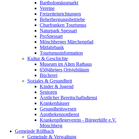
Bartholomäusmarkt
Vereine
Freizeiteinrichtungen
Beherbergungsbetriebe
Churfranken Tourismus
Naturpark Spessart
ProSpessart
Mönchberger Märchenpfad
Mitfahrbank
Tourismusinformation
Kultur & Geschichte
Museum im Alten Rathaus
650jähriges Ortsjubiläum
Bücherei
Soziales & Gesundheit
Kinder & Jugend
Senioren
Ärztlicher Bereitschaftsdienst
Krankenhäuser
Gesundheitswesen
Apothekennotdienst
Krankenpflegeverein - Bürgerhilfe e.V.
Mönchberg
Gemeinde Röllbach
Gemeinde & Verwaltung