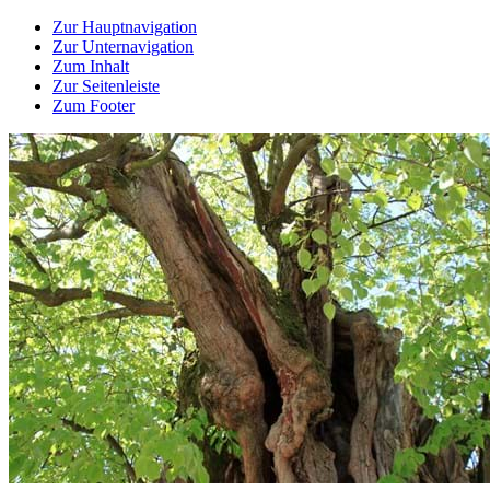
Zur Hauptnavigation
Zur Unternavigation
Zum Inhalt
Zur Seitenleiste
Zum Footer