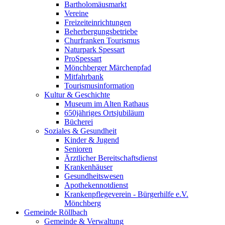
Bartholomäusmarkt
Vereine
Freizeiteinrichtungen
Beherbergungsbetriebe
Churfranken Tourismus
Naturpark Spessart
ProSpessart
Mönchberger Märchenpfad
Mitfahrbank
Tourismusinformation
Kultur & Geschichte
Museum im Alten Rathaus
650jähriges Ortsjubiläum
Bücherei
Soziales & Gesundheit
Kinder & Jugend
Senioren
Ärztlicher Bereitschaftsdienst
Krankenhäuser
Gesundheitswesen
Apothekennotdienst
Krankenpflegeverein - Bürgerhilfe e.V.
Mönchberg
Gemeinde Röllbach
Gemeinde & Verwaltung