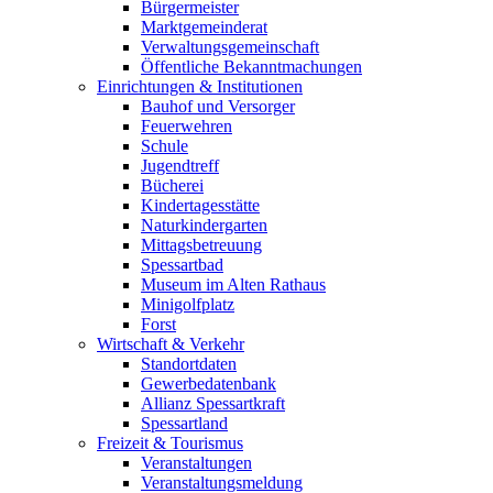
Bürgermeister
Marktgemeinderat
Verwaltungsgemeinschaft
Öffentliche Bekanntmachungen
Einrichtungen & Institutionen
Bauhof und Versorger
Feuerwehren
Schule
Jugendtreff
Bücherei
Kindertagesstätte
Naturkindergarten
Mittagsbetreuung
Spessartbad
Museum im Alten Rathaus
Minigolfplatz
Forst
Wirtschaft & Verkehr
Standortdaten
Gewerbedatenbank
Allianz Spessartkraft
Spessartland
Freizeit & Tourismus
Veranstaltungen
Veranstaltungsmeldung