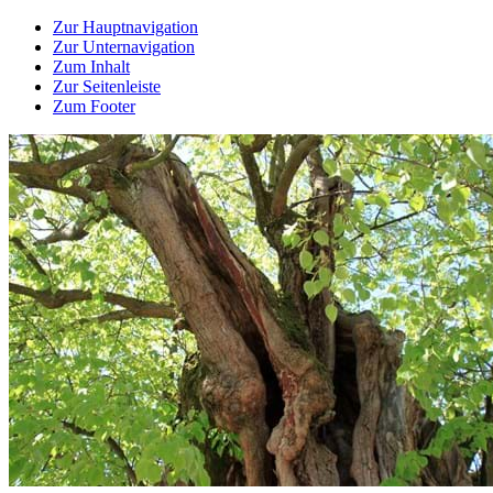
Zur Hauptnavigation
Zur Unternavigation
Zum Inhalt
Zur Seitenleiste
Zum Footer