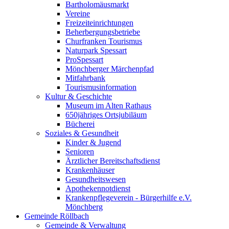
Bartholomäusmarkt
Vereine
Freizeiteinrichtungen
Beherbergungsbetriebe
Churfranken Tourismus
Naturpark Spessart
ProSpessart
Mönchberger Märchenpfad
Mitfahrbank
Tourismusinformation
Kultur & Geschichte
Museum im Alten Rathaus
650jähriges Ortsjubiläum
Bücherei
Soziales & Gesundheit
Kinder & Jugend
Senioren
Ärztlicher Bereitschaftsdienst
Krankenhäuser
Gesundheitswesen
Apothekennotdienst
Krankenpflegeverein - Bürgerhilfe e.V.
Mönchberg
Gemeinde Röllbach
Gemeinde & Verwaltung