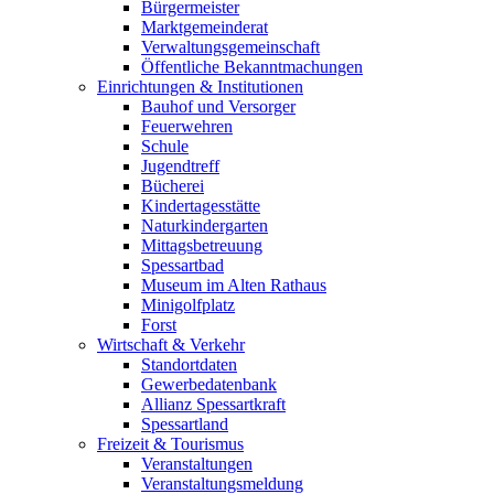
Bürgermeister
Marktgemeinderat
Verwaltungsgemeinschaft
Öffentliche Bekanntmachungen
Einrichtungen & Institutionen
Bauhof und Versorger
Feuerwehren
Schule
Jugendtreff
Bücherei
Kindertagesstätte
Naturkindergarten
Mittagsbetreuung
Spessartbad
Museum im Alten Rathaus
Minigolfplatz
Forst
Wirtschaft & Verkehr
Standortdaten
Gewerbedatenbank
Allianz Spessartkraft
Spessartland
Freizeit & Tourismus
Veranstaltungen
Veranstaltungsmeldung