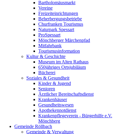
Bartholomäusmarkt
Vereine
Freizeiteinrichtungen
Beherbergungsbetriebe
Churfranken Tourismus
Naturpark Spessart
ProSpessart
Mönchberger Märchenpfad
Mitfahrbank
Tourismusinformation
Kultur & Geschichte
Museum im Alten Rathaus
650jähriges Ortsjubiläum
Bücherei
Soziales & Gesundheit
Kinder & Jugend
Senioren
Ärztlicher Bereitschaftsdienst
Krankenhäuser
Gesundheitswesen
Apothekennotdienst
Krankenpflegeverein - Bürgerhilfe e.V.
Mönchberg
Gemeinde Röllbach
Gemeinde & Verwaltung