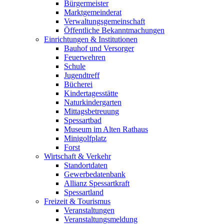
Bürgermeister
Marktgemeinderat
Verwaltungsgemeinschaft
Öffentliche Bekanntmachungen
Einrichtungen & Institutionen
Bauhof und Versorger
Feuerwehren
Schule
Jugendtreff
Bücherei
Kindertagesstätte
Naturkindergarten
Mittagsbetreuung
Spessartbad
Museum im Alten Rathaus
Minigolfplatz
Forst
Wirtschaft & Verkehr
Standortdaten
Gewerbedatenbank
Allianz Spessartkraft
Spessartland
Freizeit & Tourismus
Veranstaltungen
Veranstaltungsmeldung