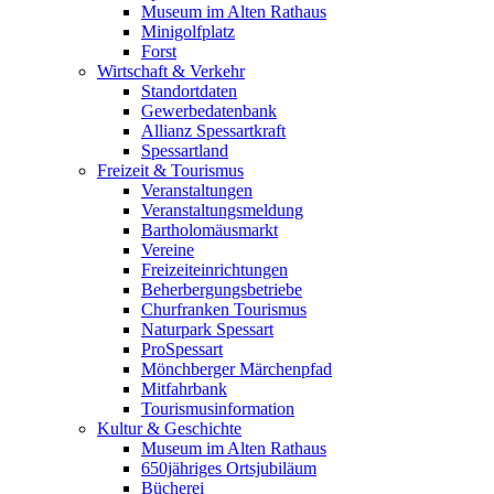
Museum im Alten Rathaus
Minigolfplatz
Forst
Wirtschaft & Verkehr
Standortdaten
Gewerbedatenbank
Allianz Spessartkraft
Spessartland
Freizeit & Tourismus
Veranstaltungen
Veranstaltungsmeldung
Bartholomäusmarkt
Vereine
Freizeiteinrichtungen
Beherbergungsbetriebe
Churfranken Tourismus
Naturpark Spessart
ProSpessart
Mönchberger Märchenpfad
Mitfahrbank
Tourismusinformation
Kultur & Geschichte
Museum im Alten Rathaus
650jähriges Ortsjubiläum
Bücherei