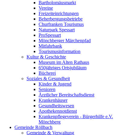
Bartholomäusmarkt
Vereine
Freizeiteinrichtungen
Beherbergungsbetriebe
Churfranken Tourismus
Naturpark Spessart
ProSpessart
Mönchberger Märchenpfad
Mitfahrbank
Tourismusinformation
Kultur & Geschichte
Museum im Alten Rathaus
650jähriges Ortsjubiläum
Bücherei
Soziales & Gesundheit
Kinder & Jugend
Senioren
Ärztlicher Bereitschaftsdienst
Krankenhäuser
Gesundheitswesen
Apothekennotdienst
Krankenpflegeverein - Bürgerhilfe e.V.
Mönchberg
Gemeinde Röllbach
Gemeinde & Verwaltung