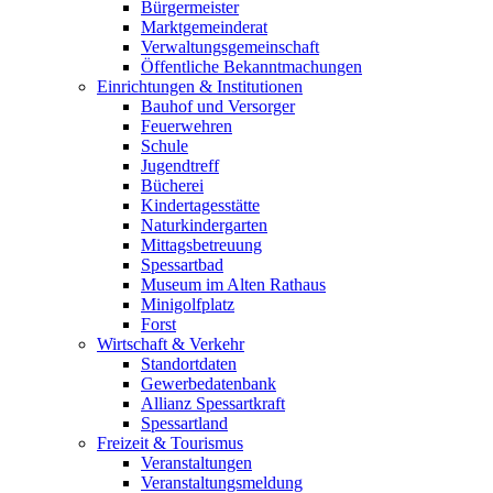
Bürgermeister
Marktgemeinderat
Verwaltungsgemeinschaft
Öffentliche Bekanntmachungen
Einrichtungen & Institutionen
Bauhof und Versorger
Feuerwehren
Schule
Jugendtreff
Bücherei
Kindertagesstätte
Naturkindergarten
Mittagsbetreuung
Spessartbad
Museum im Alten Rathaus
Minigolfplatz
Forst
Wirtschaft & Verkehr
Standortdaten
Gewerbedatenbank
Allianz Spessartkraft
Spessartland
Freizeit & Tourismus
Veranstaltungen
Veranstaltungsmeldung