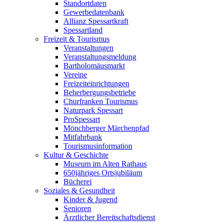
Standortdaten
Gewerbedatenbank
Allianz Spessartkraft
Spessartland
Freizeit & Tourismus
Veranstaltungen
Veranstaltungsmeldung
Bartholomäusmarkt
Vereine
Freizeiteinrichtungen
Beherbergungsbetriebe
Churfranken Tourismus
Naturpark Spessart
ProSpessart
Mönchberger Märchenpfad
Mitfahrbank
Tourismusinformation
Kultur & Geschichte
Museum im Alten Rathaus
650jähriges Ortsjubiläum
Bücherei
Soziales & Gesundheit
Kinder & Jugend
Senioren
Ärztlicher Bereitschaftsdienst