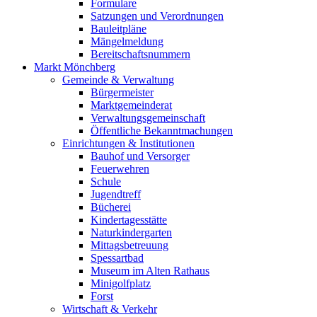
Formulare
Satzungen und Verordnungen
Bauleitpläne
Mängelmeldung
Bereitschaftsnummern
Markt Mönchberg
Gemeinde & Verwaltung
Bürgermeister
Marktgemeinderat
Verwaltungsgemeinschaft
Öffentliche Bekanntmachungen
Einrichtungen & Institutionen
Bauhof und Versorger
Feuerwehren
Schule
Jugendtreff
Bücherei
Kindertagesstätte
Naturkindergarten
Mittagsbetreuung
Spessartbad
Museum im Alten Rathaus
Minigolfplatz
Forst
Wirtschaft & Verkehr