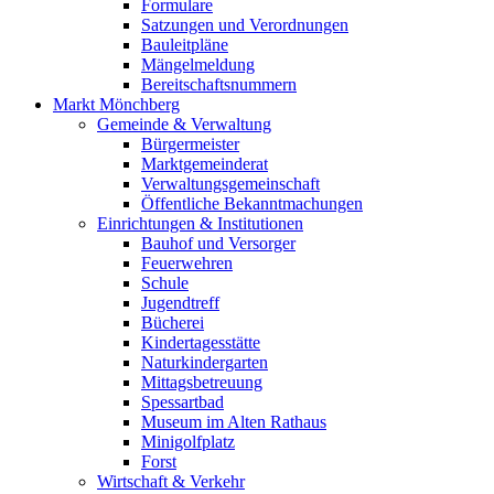
Formulare
Satzungen und Verordnungen
Bauleitpläne
Mängelmeldung
Bereitschaftsnummern
Markt Mönchberg
Gemeinde & Verwaltung
Bürgermeister
Marktgemeinderat
Verwaltungsgemeinschaft
Öffentliche Bekanntmachungen
Einrichtungen & Institutionen
Bauhof und Versorger
Feuerwehren
Schule
Jugendtreff
Bücherei
Kindertagesstätte
Naturkindergarten
Mittagsbetreuung
Spessartbad
Museum im Alten Rathaus
Minigolfplatz
Forst
Wirtschaft & Verkehr