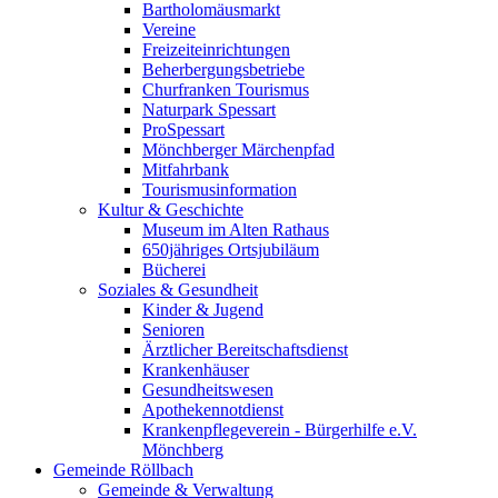
Bartholomäusmarkt
Vereine
Freizeiteinrichtungen
Beherbergungsbetriebe
Churfranken Tourismus
Naturpark Spessart
ProSpessart
Mönchberger Märchenpfad
Mitfahrbank
Tourismusinformation
Kultur & Geschichte
Museum im Alten Rathaus
650jähriges Ortsjubiläum
Bücherei
Soziales & Gesundheit
Kinder & Jugend
Senioren
Ärztlicher Bereitschaftsdienst
Krankenhäuser
Gesundheitswesen
Apothekennotdienst
Krankenpflegeverein - Bürgerhilfe e.V.
Mönchberg
Gemeinde Röllbach
Gemeinde & Verwaltung