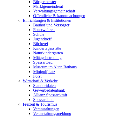
Bürgermeister
Marktgemeinderat
Verwaltungsgemeinschaft
Öffentliche Bekanntmachungen
Einrichtungen & Institutionen
Bauhof und Versorger
Feuerwehren
Schule
Jugendtreff
Bücherei
Kindertagesstätte
Naturkindergarten
Mittagsbetreuung
Spessartbad
Museum im Alten Rathaus
Minigolfplatz
Forst
Wirtschaft & Verkehr
Standortdaten
Gewerbedatenbank
Allianz Spessartkraft
Spessartland
Freizeit & Tourismus
Veranstaltungen
Veranstaltungsmeldung