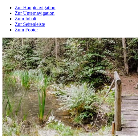
Zur Hauptnavigation
Zur Unternavigation
Zum Inhalt
Zur Seitenleiste
Zum Footer