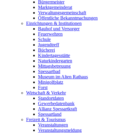
Bürgermeister
Marktgemeinderat
Verwaltungsgemeinschaft
Öffentliche Bekanntmachungen
Einrichtungen & Institutionen
Bauhof und Versorger
Feuerwehren
Schule
Jugendtreff
Bücherei
Kindertagesstätte
Naturkindergarten
Mittagsbetreuung
Spessartbad
Museum im Alten Rathaus
Minigolfplatz
Forst
Wirtschaft & Verkehr
Standortdaten
Gewerbedatenbank
Allianz Spessartkraft
Spessartland
Freizeit & Tourismus
Veranstaltungen
Veranstaltungsmeldung