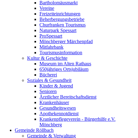
Bartholomäusmarkt
Vereine
Freizeiteinrichtungen
Beherbergungsbetriebe
Churfranken Tourismus
Naturpark Spessart
ProSpessart
Mönchberger Märchenpfad
Mitfahrbank
Tourismusinformation
Kultur & Geschichte
Museum im Alten Rathaus
650jähriges Ortsjubiläum
Bücherei
Soziales & Gesundheit
Kinder & Jugend
Senioren
Ärztlicher Bereitschaftsdienst
Krankenhäuser
Gesundheitswesen
Apothekennotdienst
Krankenpflegeverein - Bürgerhilfe e.V.
Mönchberg
Gemeinde Röllbach
Gemeinde & Verwaltung