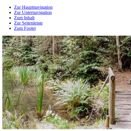
Zur Hauptnavigation
Zur Unternavigation
Zum Inhalt
Zur Seitenleiste
Zum Footer