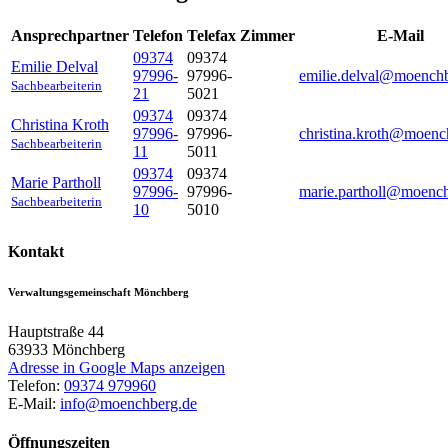
Ansprechpartner
Telefon
Telefax
Zimmer
E-Mail
09374
09374
Emilie
Delval
97996-
97996-
emilie.delval@moench
Sachbearbeiterin
21
5021
09374
09374
Christina
Kroth
97996-
97996-
christina.kroth@moenc
Sachbearbeiterin
11
5011
09374
09374
Marie
Partholl
97996-
97996-
marie.partholl@moenc
Sachbearbeiterin
10
5010
Kontakt
Verwaltungsgemeinschaft Mönchberg
Hauptstraße 44
63933
Mönchberg
Adresse in Google Maps anzeigen
Telefon:
09374 979960
E-Mail:
info@moenchberg.de
Öffnungszeiten