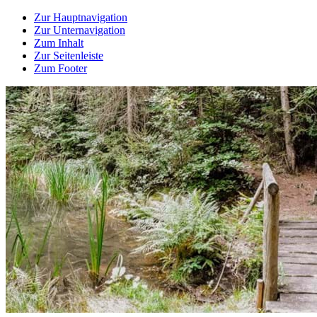
Zur Hauptnavigation
Zur Unternavigation
Zum Inhalt
Zur Seitenleiste
Zum Footer