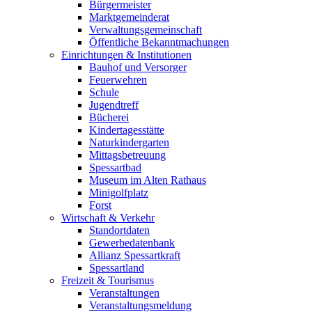
Bürgermeister
Marktgemeinderat
Verwaltungsgemeinschaft
Öffentliche Bekanntmachungen
Einrichtungen & Institutionen
Bauhof und Versorger
Feuerwehren
Schule
Jugendtreff
Bücherei
Kindertagesstätte
Naturkindergarten
Mittagsbetreuung
Spessartbad
Museum im Alten Rathaus
Minigolfplatz
Forst
Wirtschaft & Verkehr
Standortdaten
Gewerbedatenbank
Allianz Spessartkraft
Spessartland
Freizeit & Tourismus
Veranstaltungen
Veranstaltungsmeldung