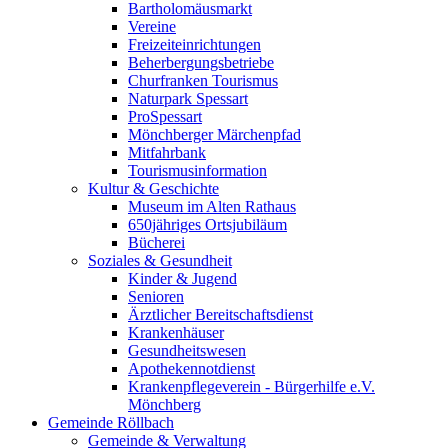
Bartholomäusmarkt
Vereine
Freizeiteinrichtungen
Beherbergungsbetriebe
Churfranken Tourismus
Naturpark Spessart
ProSpessart
Mönchberger Märchenpfad
Mitfahrbank
Tourismusinformation
Kultur & Geschichte
Museum im Alten Rathaus
650jähriges Ortsjubiläum
Bücherei
Soziales & Gesundheit
Kinder & Jugend
Senioren
Ärztlicher Bereitschaftsdienst
Krankenhäuser
Gesundheitswesen
Apothekennotdienst
Krankenpflegeverein - Bürgerhilfe e.V.
Mönchberg
Gemeinde Röllbach
Gemeinde & Verwaltung