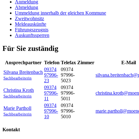
Anmeldung
Abmeldung
Ummeldung innerhalb der gleichen Kommune
Zweitwohnsitz
Meldeauskünfte
Führungszeugnis
Auskunftssperren
Für Sie zuständig
Ansprechpartner
Telefon
Telefax
Zimmer
E-Mail
09374
09374
Silvana
Breitenbach
97996-
97996-
silvana.breitenbach@r
Sachbearbeiterin
23
5023
09374
09374
Christina
Kroth
97996-
97996-
christina.kroth@moen
Sachbearbeiterin
11
5011
09374
09374
Marie
Partholl
97996-
97996-
marie.partholl@moen
Sachbearbeiterin
10
5010
Kontakt