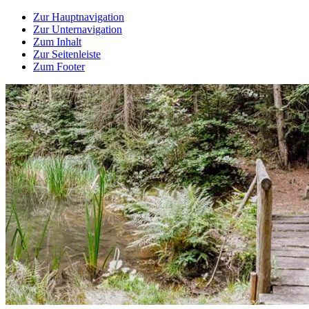
Zur Hauptnavigation
Zur Unternavigation
Zum Inhalt
Zur Seitenleiste
Zum Footer