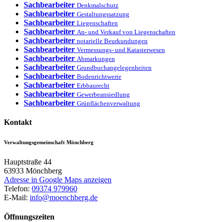
Sachbearbeiter
Denkmalschutz
Sachbearbeiter
Gestaltungssatzung
Sachbearbeiter
Liegenschaften
Sachbearbeiter
An- und Verkauf von Liegenschaften
Sachbearbeiter
notarielle Beurkundungen
Sachbearbeiter
Vermessungs- und Katasterwesen
Sachbearbeiter
Abmarkungen
Sachbearbeiter
Grundbuchangelegenheiten
Sachbearbeiter
Bodenrichtwerte
Sachbearbeiter
Erbbaurecht
Sachbearbeiter
Gewerbeansiedlung
Sachbearbeiter
Grünflächenverwaltung
Kontakt
Verwaltungsgemeinschaft Mönchberg
Hauptstraße 44
63933
Mönchberg
Adresse in Google Maps anzeigen
Telefon:
09374 979960
E-Mail:
info@moenchberg.de
Öffnungszeiten