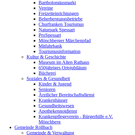
Bartholomäusmarkt
Vereine
Freizeiteinrichtungen
Beherbergungsbetriebe
Churfranken Tourismus
Naturpark Spessart
ProSpessart
Mönchberger Märchenpfad
Mitfahrbank
Tourismusinformation
Kultur & Geschichte
Museum im Alten Rathaus
650jähriges Ortsjubiläum
Bücherei
Soziales & Gesundheit
Kinder & Jugend
Senioren
Ärztlicher Bereitschaftsdienst
Krankenhäuser
Gesundheitswesen
Apothekennotdienst
Krankenpflegeverein - Bürgerhilfe e.V.
Mönchberg
Gemeinde Röllbach
Gemeinde & Verwaltung