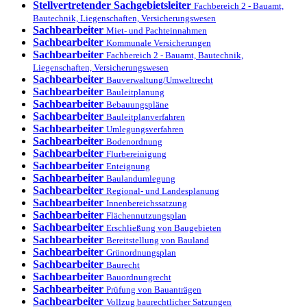
Stellvertretender Sachgebietsleiter
Fachbereich 2 - Bauamt,
Bautechnik, Liegenschaften, Versicherungswesen
Sachbearbeiter
Miet- und Pachteinnahmen
Sachbearbeiter
Kommunale Versicherungen
Sachbearbeiter
Fachbereich 2 - Bauamt, Bautechnik,
Liegenschaften, Versicherungswesen
Sachbearbeiter
Bauverwaltung/Umweltrecht
Sachbearbeiter
Bauleitplanung
Sachbearbeiter
Bebauungspläne
Sachbearbeiter
Bauleitplanverfahren
Sachbearbeiter
Umlegungsverfahren
Sachbearbeiter
Bodenordnung
Sachbearbeiter
Flurbereinigung
Sachbearbeiter
Enteignung
Sachbearbeiter
Baulandumlegung
Sachbearbeiter
Regional- und Landesplanung
Sachbearbeiter
Innenbereichssatzung
Sachbearbeiter
Flächennutzungsplan
Sachbearbeiter
Erschließung von Baugebieten
Sachbearbeiter
Bereitstellung von Bauland
Sachbearbeiter
Grünordnungsplan
Sachbearbeiter
Baurecht
Sachbearbeiter
Bauordnungrecht
Sachbearbeiter
Prüfung von Bauanträgen
Sachbearbeiter
Vollzug baurechtlicher Satzungen