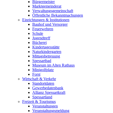
Bürgermeister
Marktgemeinderat
Verwaltungsgemeinschaft
Öffentliche Bekanntmachungen
Einrichtungen & Institutionen
Bauhof und Versorger
Feuerwehren
Schule
Jugendtreff
Bücherei
Kindertagesstätte
Naturkindergarten
Mittagsbetreuung
Spessartbad
Museum im Alten Rathaus
Minigolfplatz
Forst
Wirtschaft & Verkehr
Standortdaten
Gewerbedatenbank
Allianz Spessartkraft
Spessartland
Freizeit & Tourismus
Veranstaltungen
Veranstaltungsmeldung