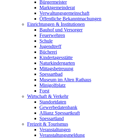
Bürgermeister
Marktgemeinderat
Verwaltungsgemeinschaft
Öffentliche Bekanntmachungen
Einrichtungen & Institutionen
Bauhof und Versorger
Feuerwehren
Schule
Jugendtreff
Bücherei
Kindertagesstätte
Naturkindergarten
Mittagsbetreuung
Spessartbad
Museum im Alten Rathaus
Minigolfplatz
Forst
Wirtschaft & Verkehr
Standortdaten
Gewerbedatenbank
Allianz Spessartkraft
Spessartland
Freizeit & Tourismus
Veranstaltungen
Veranstaltungsmeldung