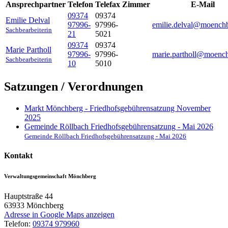
Ansprechpartner
Telefon
Telefax
Zimmer
E-Mail
09374
09374
Emilie
Delval
97996-
97996-
emilie.delval@moench
Sachbearbeiterin
21
5021
09374
09374
Marie
Partholl
97996-
97996-
marie.partholl@moenc
Sachbearbeiterin
10
5010
Satzungen / Verordnungen
Markt Mönchberg - Friedhofsgebührensatzung November
2025
Gemeinde Röllbach Friedhofsgebührensatzung - Mai 2026
Gemeinde Röllbach Friedhofsgebührensatzung - Mai 2026
Kontakt
Verwaltungsgemeinschaft Mönchberg
Hauptstraße 44
63933
Mönchberg
Adresse in Google Maps anzeigen
Telefon:
09374 979960