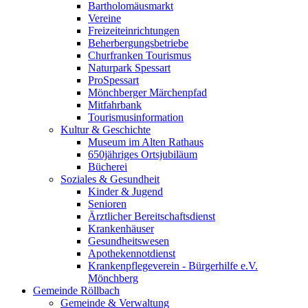
Bartholomäusmarkt
Vereine
Freizeiteinrichtungen
Beherbergungsbetriebe
Churfranken Tourismus
Naturpark Spessart
ProSpessart
Mönchberger Märchenpfad
Mitfahrbank
Tourismusinformation
Kultur & Geschichte
Museum im Alten Rathaus
650jähriges Ortsjubiläum
Bücherei
Soziales & Gesundheit
Kinder & Jugend
Senioren
Ärztlicher Bereitschaftsdienst
Krankenhäuser
Gesundheitswesen
Apothekennotdienst
Krankenpflegeverein - Bürgerhilfe e.V.
Mönchberg
Gemeinde Röllbach
Gemeinde & Verwaltung