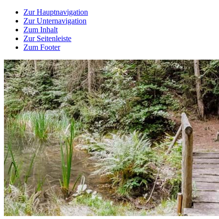
Zur Hauptnavigation
Zur Unternavigation
Zum Inhalt
Zur Seitenleiste
Zum Footer