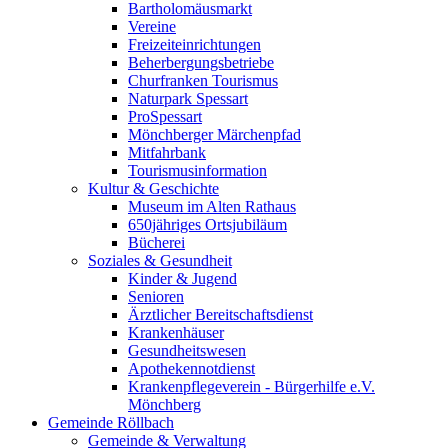
Bartholomäusmarkt
Vereine
Freizeiteinrichtungen
Beherbergungsbetriebe
Churfranken Tourismus
Naturpark Spessart
ProSpessart
Mönchberger Märchenpfad
Mitfahrbank
Tourismusinformation
Kultur & Geschichte
Museum im Alten Rathaus
650jähriges Ortsjubiläum
Bücherei
Soziales & Gesundheit
Kinder & Jugend
Senioren
Ärztlicher Bereitschaftsdienst
Krankenhäuser
Gesundheitswesen
Apothekennotdienst
Krankenpflegeverein - Bürgerhilfe e.V.
Mönchberg
Gemeinde Röllbach
Gemeinde & Verwaltung