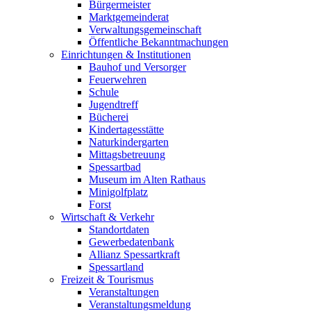
Bürgermeister
Marktgemeinderat
Verwaltungsgemeinschaft
Öffentliche Bekanntmachungen
Einrichtungen & Institutionen
Bauhof und Versorger
Feuerwehren
Schule
Jugendtreff
Bücherei
Kindertagesstätte
Naturkindergarten
Mittagsbetreuung
Spessartbad
Museum im Alten Rathaus
Minigolfplatz
Forst
Wirtschaft & Verkehr
Standortdaten
Gewerbedatenbank
Allianz Spessartkraft
Spessartland
Freizeit & Tourismus
Veranstaltungen
Veranstaltungsmeldung