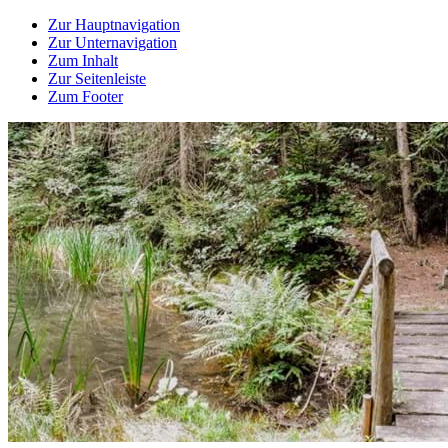
Zur Hauptnavigation
Zur Unternavigation
Zum Inhalt
Zur Seitenleiste
Zum Footer