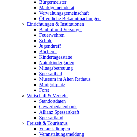
Bürgermeister
Marktgemeinderat
Verwaltungsgemeinschaft
Öffentliche Bekanntmachungen
Einrichtungen & Institutionen
Bauhof und Versorger
Feuerwehren
Schule
Jugendtreff
Bücherei
Kindertagesstätte
Naturkindergarten
Mittagsbetreuung
Spessartbad
Museum im Alten Rathaus
Minigolfplatz
Forst
Wirtschaft & Verkehr
Standortdaten
Gewerbedatenbank
Allianz Spessartkraft
Spessartland
Freizeit & Tourismus
Veranstaltungen
Veranstaltungsmeldung