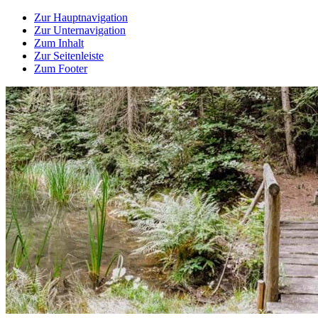
Zur Hauptnavigation
Zur Unternavigation
Zum Inhalt
Zur Seitenleiste
Zum Footer