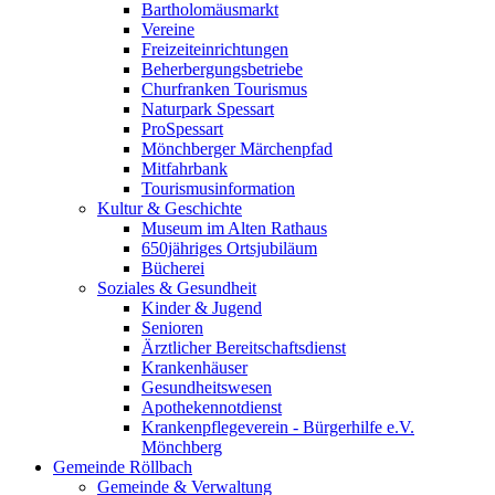
Bartholomäusmarkt
Vereine
Freizeiteinrichtungen
Beherbergungsbetriebe
Churfranken Tourismus
Naturpark Spessart
ProSpessart
Mönchberger Märchenpfad
Mitfahrbank
Tourismusinformation
Kultur & Geschichte
Museum im Alten Rathaus
650jähriges Ortsjubiläum
Bücherei
Soziales & Gesundheit
Kinder & Jugend
Senioren
Ärztlicher Bereitschaftsdienst
Krankenhäuser
Gesundheitswesen
Apothekennotdienst
Krankenpflegeverein - Bürgerhilfe e.V.
Mönchberg
Gemeinde Röllbach
Gemeinde & Verwaltung