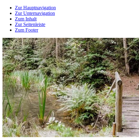
Zur Hauptnavigation
Zur Unternavigation
Zum Inhalt
Zur Seitenleiste
Zum Footer