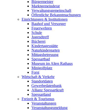
Bürgermeister
Marktgemeinderat
Verwaltungsgemeinschaft
Öffentliche Bekanntmachungen
Einrichtungen & Institutionen
Bauhof und Versorger
Feuerwehren
Schule
Jugendtreff
Bücherei
Kindertagesstätte
Naturkindergarten
Mittagsbetreuung
Spessartbad
Museum im Alten Rathaus
Minigolfplatz
Forst
Wirtschaft & Verkehr
Standortdaten
Gewerbedatenbank
Allianz Spessartkraft
Spessartland
Freizeit & Tourismus
Veranstaltungen
Veranstaltungsmeldung