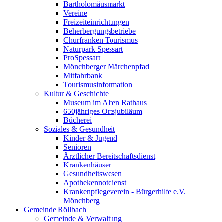
Bartholomäusmarkt
Vereine
Freizeiteinrichtungen
Beherbergungsbetriebe
Churfranken Tourismus
Naturpark Spessart
ProSpessart
Mönchberger Märchenpfad
Mitfahrbank
Tourismusinformation
Kultur & Geschichte
Museum im Alten Rathaus
650jähriges Ortsjubiläum
Bücherei
Soziales & Gesundheit
Kinder & Jugend
Senioren
Ärztlicher Bereitschaftsdienst
Krankenhäuser
Gesundheitswesen
Apothekennotdienst
Krankenpflegeverein - Bürgerhilfe e.V.
Mönchberg
Gemeinde Röllbach
Gemeinde & Verwaltung